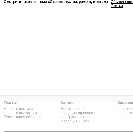
Смотрите также по теме «Строительство, ремонт, монтаж»:
Объявления 
Статьи
Главная
Каталог
Компани
Новости портала
Вентиляция и
Поиск к
Новости индустрии
кондиционирование
Новости
Регистрация абонента
Инструменты
Изоляция и клеи