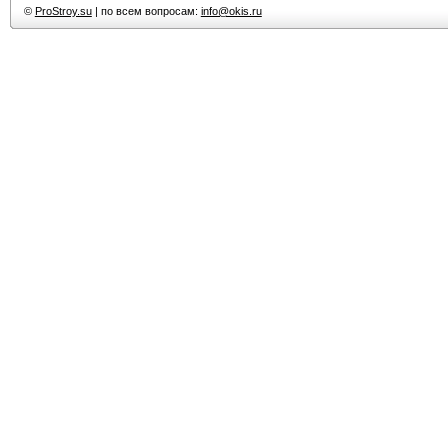
©
ProStroy.su
| по всем вопросам:
info@okis.ru