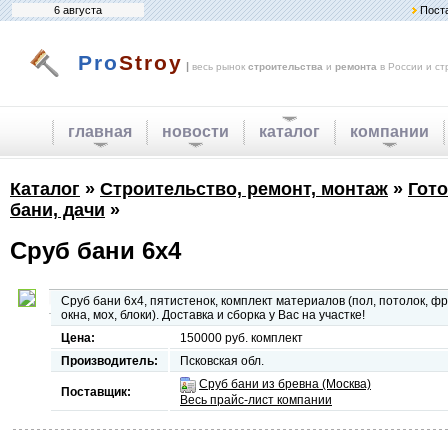
6 августа
Пост
Pro
Stroy
|
весь рынок
строительства
и
ремонта
в России и ст
главная
новости
каталог
компании
Каталог
»
Строительство, ремонт, монтаж
»
Гото
бани, дачи
»
Сруб бани 6х4
Сруб бани 6х4, пятистенок, комплект материалов (пол, потолок, ф
окна, мох, блоки). Доставка и сборка у Вас на участке!
Цена:
150000 руб. комплект
Производитель:
Псковская обл.
Сруб бани из бревна (Москва)
Поставщик:
Весь прайс-лист компании