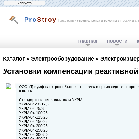
6 августа
Pro
Stroy
|
весь рынок
строительства
и
ремонта
в России и ст
главная
новости
Каталог
»
Электрооборудование
»
Электроизмер
Установки компенсации реактивной
ООО «Триумф-электро» объявляет о начале производства энергос
и выше.
Стандартные типономиналы УКРМ
УКРМ-04-50/12,5
УКРМ-04-75/25
УКРМ-04-100/25
УКРМ-04-125/25
УКРМ-04-150/25
УКРМ-04-200/25
УКРМ-04-250/25
УКРМ-04-300/50