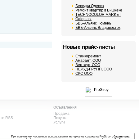
Беседки Одесса
Ремонт квартир в Бишкеке
TECHNOCOLOR MARKET
Galoplast
БВБ-Альянс Тюмень
БВБ-Альянс Владивосток
Новые прайс-листы
Станкоремонт
Амарант, ООО
Вентаус, ООО
НЕРУД-ГРУПП, ООО
СКС ООО
Объявления
Продажа
ате RSS
Покупка
Услуги
При полном или частичном использовании материалов ссылка на ProStroy
обязательна
.