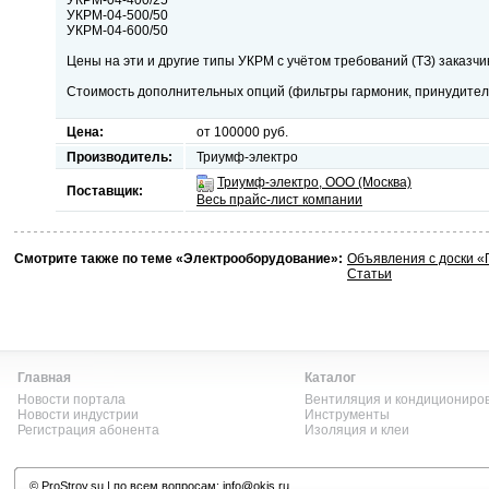
УКРМ-04-400/25
УКРМ-04-500/50
УКРМ-04-600/50
Цены на эти и другие типы УКРМ с учётом требований (ТЗ) заказч
Стоимость дополнительных опций (фильтры гармоник, принудительн
Цена:
от 100000 руб.
Производитель:
Триумф-электро
Триумф-электро, ООО (Москва)
Поставщик:
Весь прайс-лист компании
Смотрите также по теме «Электрооборудование»:
Объявления с доски 
Статьи
Главная
Каталог
Новости портала
Вентиляция и кондициониро
Новости индустрии
Инструменты
Регистрация абонента
Изоляция и клеи
©
ProStroy.su
| по всем вопросам:
info@okis.ru