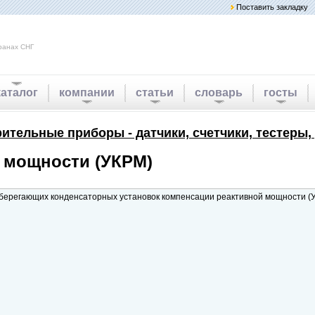
Поставить закладку
ранах СНГ
каталог
компании
статьи
словарь
госты
ительные приборы - датчики, счетчики, тестеры,
 мощности (УКРМ)
берегающих конденсаторных установок компенсации реактивной мощности (