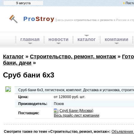
9 августа
Пост
Pro
Stroy
|
весь рынок
строительства
и
ремонта
в России и ст
главная
новости
каталог
компании
Каталог
»
Строительство, ремонт, монтаж
»
Гото
бани, дачи
»
Сруб бани 6х3
Сруб бани 6х3, пятистенок, комплект. Доставка и установка, строи
Цена:
от 128000 руб. шт.
Производитель:
Псков
Сруб Бани (Москва)
Поставщик:
Весь прайс-лист компании
Смотрите также по теме «Строительство, ремонт, монтаж»:
Объявления 