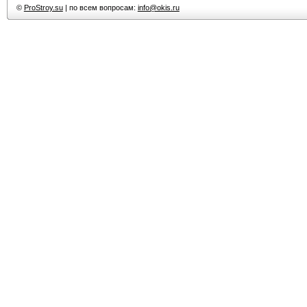
©
ProStroy.su
| по всем вопросам:
info@okis.ru