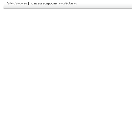
©
ProStroy.su
| по всем вопросам:
info@okis.ru