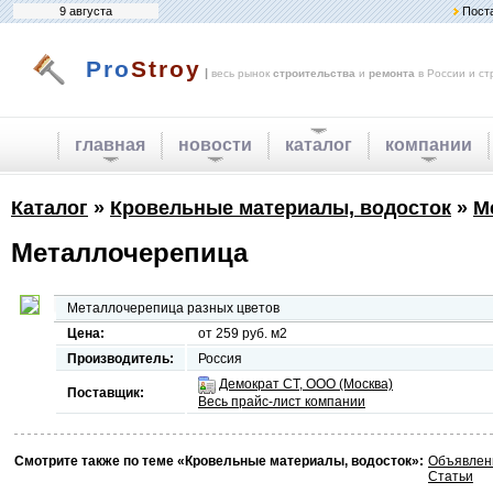
9 августа
Пост
Pro
Stroy
|
весь рынок
строительства
и
ремонта
в России и ст
главная
новости
каталог
компании
Каталог
»
Кровельные материалы, водосток
»
М
Металлочерепица
Металлочерепица разных цветов
Цена:
от 259 руб. м2
Производитель:
Россия
Демократ СТ, ООО (Москва)
Поставщик:
Весь прайс-лист компании
Смотрите также по теме «Кровельные материалы, водосток»:
Объявлен
Статьи