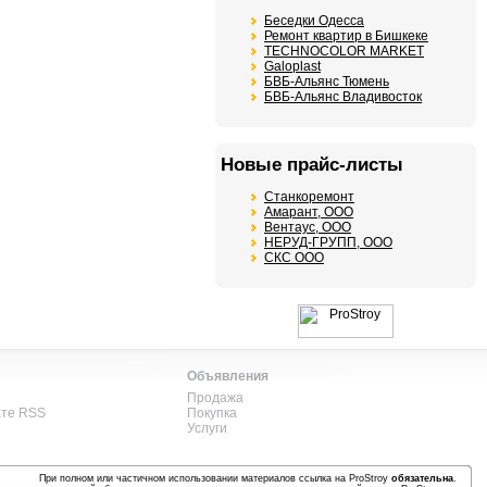
Беседки Одесса
Ремонт квартир в Бишкеке
TECHNOCOLOR MARKET
Galoplast
БВБ-Альянс Тюмень
БВБ-Альянс Владивосток
Новые прайс-листы
Станкоремонт
Амарант, ООО
Вентаус, ООО
НЕРУД-ГРУПП, ООО
СКС ООО
Объявления
Продажа
ате RSS
Покупка
Услуги
При полном или частичном использовании материалов ссылка на ProStroy
обязательна
.