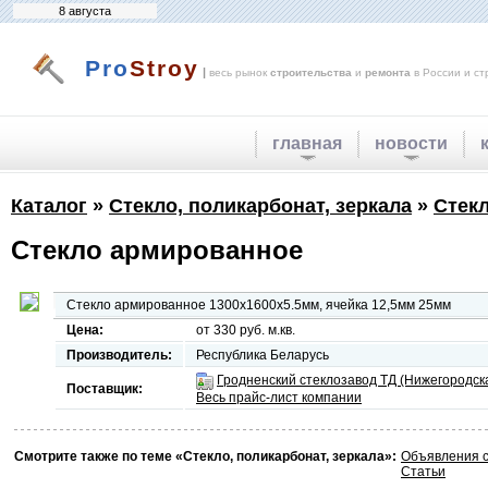
8 августа
Pro
Stroy
|
весь рынок
строительства
и
ремонта
в России и ст
главная
новости
Каталог
»
Стекло, поликарбонат, зеркала
»
Стек
Стекло армированное
Стекло армированное 1300х1600х5.5мм, ячейка 12,5мм 25мм
Цена:
от 330 руб. м.кв.
Производитель:
Республика Беларусь
Гродненский стеклозавод ТД (Нижегородск
Поставщик:
Весь прайс-лист компании
Смотрите также по теме «Стекло, поликарбонат, зеркала»:
Объявления с
Статьи