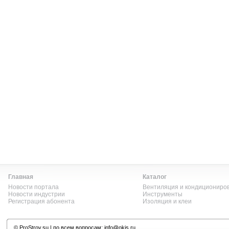
Главная
Каталог
Новости портала
Вентиляция и кондициониро
Новости индустрии
Инструменты
Регистрация абонента
Изоляция и клеи
©
ProStroy.su
| по всем вопросам:
info@okis.ru