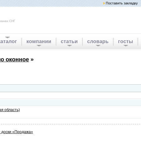
Поставить закладку
ранах СНГ
каталог
компании
статьи
словарь
госты
ло оконное
»
ая область)
 доски «Продажа»