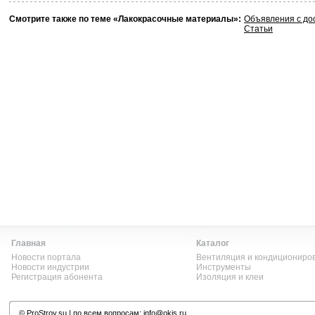
Смотрите также по теме «Лакокрасочные материалы»:
Объявления с до
Статьи
Главная
Каталог
Новости портала
Вентиляция и кондициониро
Новости индустрии
Инструменты
Регистрация абонента
Изоляция и клеи
©
ProStroy.su
| по всем вопросам:
info@okis.ru