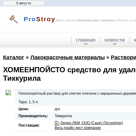
6 августа
Pro
Stroy
|
весь рынок
строительства
и
ремонта
в России и ст
главная
новости
Каталог
»
Лакокрасочные материалы
»
Раствори
ХОМЕЕНПОЙСТО средство для удален
Тиккурила
Гипохлоритный раствор для снятия плесени с окрашенных деревя
Тара: 1; 5 л.
Цена:
дог.
Производитель:
Тиккурила
Лидер ЛКМ, ООО (Санкт-Петербург)
Поставщик:
Весь прайс-лист компании