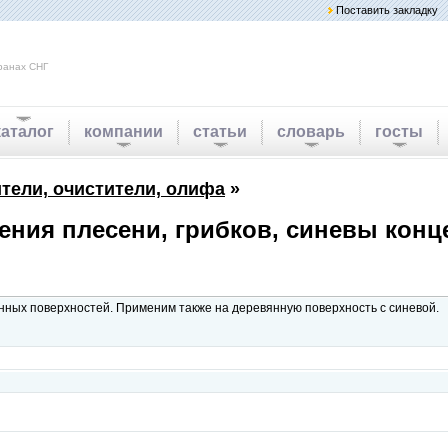
Поставить закладку
ранах СНГ
каталог
компании
статьи
словарь
госты
тели, очистители, олифа
»
ия плесени, грибков, синевы конце
нных поверхностей. Применим также на деревянную поверхность с синевой.