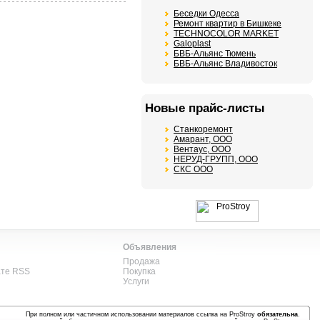
Беседки Одесса
Ремонт квартир в Бишкеке
TECHNOCOLOR MARKET
Galoplast
БВБ-Альянс Тюмень
БВБ-Альянс Владивосток
Новые прайс-листы
Станкоремонт
Амарант, ООО
Вентаус, ООО
НЕРУД-ГРУПП, ООО
СКС ООО
Объявления
Продажа
ате RSS
Покупка
Услуги
При полном или частичном использовании материалов ссылка на ProStroy
обязательна
.