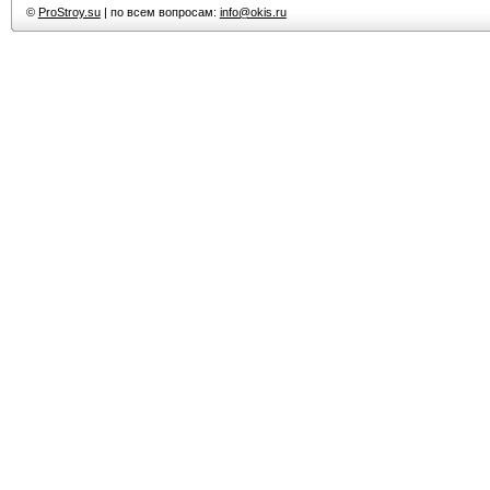
©
ProStroy.su
| по всем вопросам:
info@okis.ru