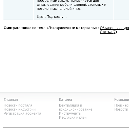
прозрачным лаком. Применяется для
шпатлевания мебели, дверей, стеновых и
потолочных панелей и т.д.
Цвет: Под сосну…
Смотрите также по теме «Лакокрасочные материалы»:
Объявления с до
Статьи (7)
Главная
Каталог
Компани
Новости портала
Вентиляция и
Поиск к
Новости индустрии
кондиционирование
Новости
Регистрация абонента
Инструменты
Изоляция и клеи