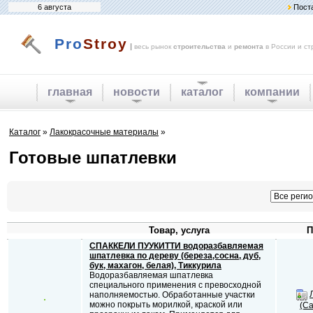
6 августа
Пост
Pro
Stroy
|
весь рынок
строительства
и
ремонта
в России и ст
главная
новости
каталог
компании
Каталог
»
Лакокрасочные материалы
»
Готовые шпатлевки
Товар, услуга
П
СПАККЕЛИ ПУУКИТТИ водоразбавляемая
шпатлевка по дереву (береза,сосна, дуб,
бук, махагон, белая), Тиккурила
Водоразбавляемая шпатлевка
специального применения с превосходной
наполняемостью. Обработанные участки
можно покрыть морилкой, краской или
(Са