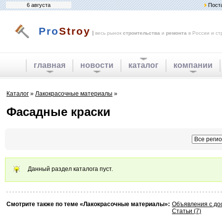
6 августа
Пост
Pro
Stroy
|
весь рынок
строительства
и
ремонта
в России и ст
главная
новости
каталог
компании
Каталог
»
Лакокрасочные материалы
»
Фасадные краски
Данный раздел каталога пуст.
Смотрите также по теме «Лакокрасочные материалы»:
Объявления с до
Статьи (7)