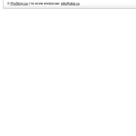
©
ProStroy.su
| по всем вопросам:
info@okis.ru