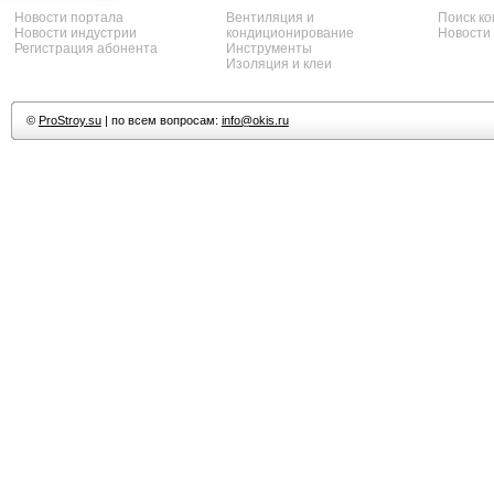
Новости портала
Вентиляция и
Поиск к
Новости индустрии
кондиционирование
Новости
Регистрация абонента
Инструменты
Изоляция и клеи
©
ProStroy.su
| по всем вопросам:
info@okis.ru