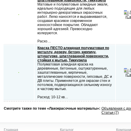
шпатлеванной поверхности, Тиккурила
Матовые и полуматовые алкидные эмали,
идеально подходящие для любых
интерьерно-декоративных окрасочных
работ. Легко наносятся и выравниваются,
(Са
создавая красивое современное
износостойкое покрытие. Обладают
хорошей адгезией. Превосходно
колеруются.
Расхо…
Краска ПЕСТО алкидная полуматовая по
металлу, дереву, бетону, кирпичу,
штукатурке, шпатлеванной поверхности,
стойкая к мытью, Тиккурила
Полуматовая алкидная краска на
деревянные, бетонные, оштукатуренные,
зашпатлеванные, кирпичные,
(Са
металлические поверхности, гипсовые, ДС и
ДВ плиты. Применяется для окраски стен и
потолков, подвергающихся сильному износу
и частому мытью.
Расход: 10-12 кв…
Смотрите также по теме «Лакокрасочные материалы»:
Объявления с до
Статьи (7)
Главная
Каталог
Компани