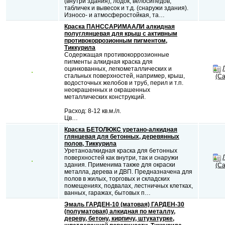
(внутри здания), лодок, велосипедов,
табличек и вывесок и т.д. (снаружи здания).
Износо- и атмосферостойкая, та…
Краска ПАНССАРИМААЛИ алкидная
полуглянцевая для крыш с активным
противокоррозионным пигментом,
Тиккурила
Содержащая противокоррозионные
пигменты алкидная краска для
оцинкованных, легкометаллических и
стальных поверхностей, например, крыш,
(Са
водосточных желобов и труб, перил и т.п.
неокрашенных и окрашенных
металлических конструкций.
Расход: 8-12 кв.м./л.
Цв…
Краска БЕТОЛЮКС уретано-алкидная
глянцевая для бетонных, деревянных
полов, Тиккурила
Уретаноалкидная краска для бетонных
поверхностей как внутри, так и снаружи
здания. Применима также для окраски
(Са
металла, дерева и ДВП. Предназначена для
полов в жилых, торговых и складских
помещениях, подвалах, лестничных клетках,
ванных, гаражах, бытовых п…
Эмаль ГАРДЕН-10 (матовая) ГАРДЕН-30
(полуматовая) алкидная по металлу,
дереву, бетону, кирпичу, штукатурке,