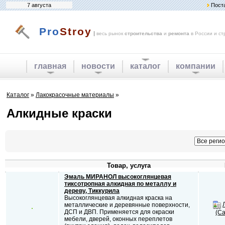
7 августа
Пост
Pro
Stroy
|
весь рынок
строительства
и
ремонта
в России и ст
главная
новости
каталог
компании
Каталог
»
Лакокрасочные материалы
»
Алкидные краски
Товар, услуга
Эмаль МИРАНОЛ высокоглянцевая
тиксотропная алкидная по металлу и
дереву, Тиккурила
Высокоглянцевая алкидная краска на
металлические и деревянные поверхности,
ДСП и ДВП. Применяется для окраски
(Са
мебели, дверей, оконных переплетов