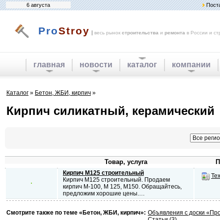
6 августа
Пост
Pro
Stroy
|
весь рынок
строительства
и
ремонта
в России и ст
главная
новости
каталог
компании
Каталог
»
Бетон, ЖБИ, кирпич
»
Кирпич силикатный, керамический
Товар, услуга
П
Кирпич М125 строительный
Те
Кирпич М125 строительный. Продаем
кирпич М-100, М 125, М150. Обращайтесь,
предложим хорошие цены.…
Смотрите также по теме «Бетон, ЖБИ, кирпич»:
Объявления с доски «Пр
Статьи (3)