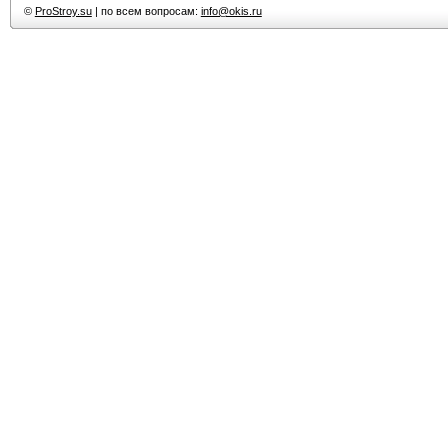
©
ProStroy.su
| по всем вопросам:
info@okis.ru