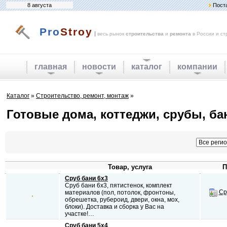
8 августа
Пост
Pro
Stroy
|
весь рынок
строительства
и
ремонта
в России и ст
главная
новости
каталог
компании
Каталог
»
Строительство, ремонт, монтаж
»
Готовые дома, коттеджи, срубы, ба
Товар, услуга
П
Сруб бани 6х3
Сруб бани 6х3, пятистенок, комплект
Ср
материалов (пол, потолок, фронтоны,
обрешетка, рубероид, двери, окна, мох,
блоки). Доставка и сборка у Вас на
участке!…
Сруб бани 5х4