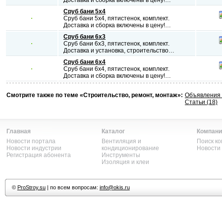
Доставка и сборка включены в цену!…
Сруб бани 5х4
Сруб бани 5х4, пятистенок, комплект.
Доставка и сборка включены в цену!…
Сруб бани 6х3
Сруб бани 6х3, пятистенок, комплект.
Доставка и установка, строительство…
Сруб бани 6х4
Сруб бани 6х4, пятистенок, комплект.
Доставка и сборка включены в цену!…
Смотрите также по теме «Строительство, ремонт, монтаж»:
Объявления 
Статьи (18)
Главная
Каталог
Компани
Новости портала
Вентиляция и
Поиск к
Новости индустрии
кондиционирование
Новости
Регистрация абонента
Инструменты
Изоляция и клеи
©
ProStroy.su
| по всем вопросам:
info@okis.ru