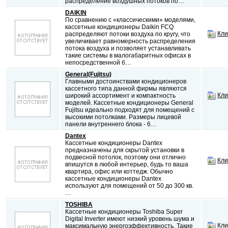
распределение воздушных потоков по…
DAIKIN
По сравнению с «классическими» моделями,
кассетные кондиционеры Daikin FCQ
Кли
распределяют потоки воздуха по кругу, что
увеличивает равномерность распределения
потока воздуха и позволяет устанавливать
такие системы в малогабаритных офисах в
непосредственной б…
General(Fujitsu)
Главными достоинствами кондиционеров
кассетного типа данной фирмы являются
Кли
широкий ассортимент и компактность
моделей. Кассетные кондиционеры General
Fujitsu идеально подходят для помещений с
высокими потолками. Размеры лицевой
панели внутреннего блока - 6…
Dantex
Кассетные кондиционеры Dantex
предназначены для скрытой установки в
подвесной потолок, поэтому они отлично
Кли
впишутся в любой интерьер, будь то ваша
квартира, офис или коттедж. Обычно
кассетные кондиционеры Dantex
используют для помещений от 50 до 300 кв.
…
TOSHIBA
Кассетные кондиционеры Toshiba Super
Digital Inverter имеют низкий уровень шума и
Кли
максимальную энергоэффективность. Такие