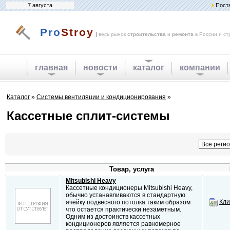
7 августа
Пост
Pro
Stroy
|
весь рынок
строительства
и
ремонта
в России и ст
главная
новости
каталог
компании
Каталог
»
Системы вентиляции и кондиционирования
»
Кассетные сплит-системы
Товар, услуга
Mitsubishi Heavy
Кассетные кондиционеры Mitsubishi Heavy,
обычно устанавливаются в стандартную
Кли
ячейку подвесного потолка таким образом
что остается практически незаметным.
Одним из достоинств кассетных
кондиционеров является равномерное