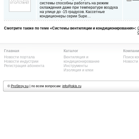
системы способны работать на режим
охлаждения даже при температуре воздуха
на улице до -15 градусов. Кассетные
кондиционеры серии Supe…
Смотрите также по теме «Системы вентиляции и кондиционирования»:
Главная
Каталог
Компани
Новости портала
Вентиляция и
Поиск к
Новости индустрии
кондиционирование
Новости
Регистрация абонента
Инструменты
Изоляция и клеи
©
ProStroy.su
| по всем вопросам:
info@okis.ru