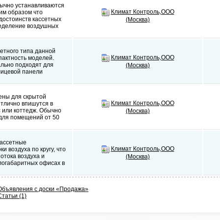
бычно устанавливаются
Климат Контроль,ООО
ким образом что
достоинств кассетных
(Москва)
еделение воздушных
етного типа данной
Климат Контроль,ООО
пактность моделей.
ально подходят для
(Москва)
лицевой панели
ены для скрытой
Климат Контроль,ООО
отлично впишутся в
с или коттедж. Обычно
(Москва)
для помещений от 50
кассетные
Климат Контроль,ООО
 воздуха по кругу, что
отока воздуха и
(Москва)
логабаритных офисах в
Объявления с доски «Продажа»
Статьи (1)