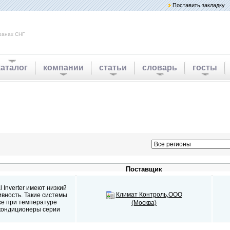
Поставить закладку
ранах СНГ
каталог
компании
статьи
словарь
госты
Поставщик
 Inverter имеют низкий
Климат Контроль,ООО
вность. Такие системы
же при температуре
(Москва)
 кондиционеры серии