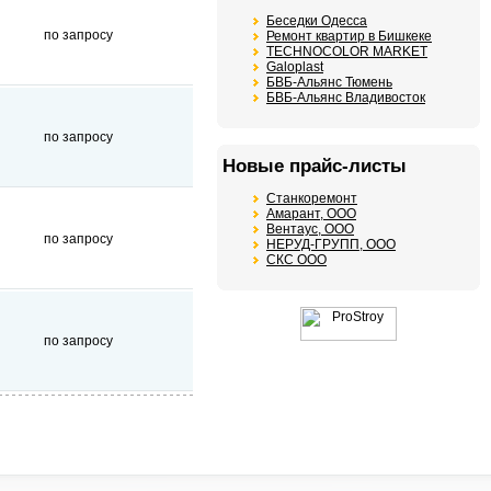
Беседки Одесса
по запросу
Ремонт квартир в Бишкеке
TECHNOCOLOR MARKET
Galoplast
БВБ-Альянс Тюмень
БВБ-Альянс Владивосток
по запросу
Новые прайс-листы
Станкоремонт
Амарант, ООО
Вентаус, ООО
по запросу
НЕРУД-ГРУПП, ООО
СКС ООО
по запросу