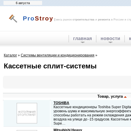
6 августа
Pro
Stroy
|
весь рынок
строительства
и
ремонта
в России и ст
главная
новости
Каталог
»
Системы вентиляции и кондиционирования
»
Кассетные сплит-системы
Товар, услуга
TOSHIBA
Кассетные кондиционеры Toshiba Super Digital
уровень шума и максимальную энергоэффекти
способны работать на режим охлаждения да
воздуха на улице до -15 градусов. Кассетные
Supe…
Mitsubishi Heavy