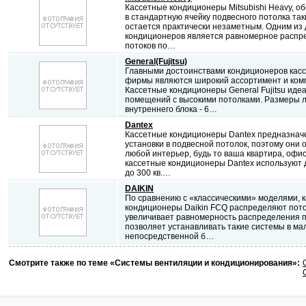
Кассетные кондиционеры Mitsubishi Heavy, о
в стандартную ячейку подвесного потолка та
остается практически незаметным. Одним из 
кондиционеров является равномерное распр
потоков по…
General(Fujitsu)
Главными достоинствами кондиционеров касс
фирмы являются широкий ассортимент и ком
Кассетные кондиционеры General Fujitsu иде
помещений с высокими потолками. Размеры 
внутреннего блока - 6…
Dantex
Кассетные кондиционеры Dantex предназнач
установки в подвесной потолок, поэтому они 
любой интерьер, будь то ваша квартира, офи
кассетные кондиционеры Dantex используют 
до 300 кв.…
DAIKIN
По сравнению с «классическими» моделями, 
кондиционеры Daikin FCQ распределяют потоки
увеличивает равномерность распределения п
позволяет устанавливать такие системы в ма
непосредственной б…
Смотрите также по теме «Системы вентиляции и кондиционирования»: