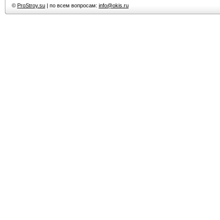
©
ProStroy.su
| по всем вопросам:
info@okis.ru