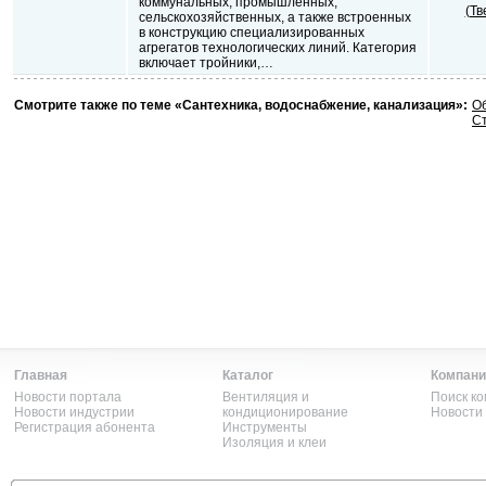
коммунальных, промышленных,
(Тв
сельскохозяйственных, а также встроенных
в конструкцию специализированных
агрегатов технологических линий. Категория
включает тройники,…
Смотрите также по теме «Сантехника, водоснабжение, канализация»:
О
Ст
Главная
Каталог
Компани
Новости портала
Вентиляция и
Поиск к
Новости индустрии
кондиционирование
Новости
Регистрация абонента
Инструменты
Изоляция и клеи