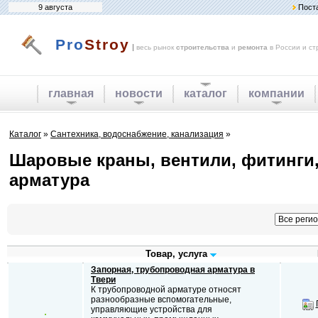
9 августа
Пост
Pro
Stroy
|
весь рынок
строительства
и
ремонта
в России и ст
главная
новости
каталог
компании
Каталог
»
Сантехника, водоснабжение, канализация
»
Шаровые краны, вентили, фитинги
арматура
Товар, услуга
Запорная, трубопроводная арматура в
Твери
К трубопроводной арматуре относят
разнообразные вспомогательные,
управляющие устройства для