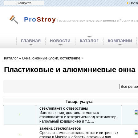
8 августа
Пост
Pro
Stroy
|
весь рынок
строительства
и
ремонта
в России и ст
главная
новости
каталог
компании
Каталог
»
Окна, оконные блоки, остекление
»
Пластиковые и алюминиевые окна
Товар, услуга
стеклопакет с отверстием
Изготовление, доставка и монтаж
стеклопакета с отверстием под вентилятор,
напольный кодиционер и т.д.…
замена стеклопакетов
Срочная замена стеклопакетов и витринных
стекол в Москве и области в течении дня.