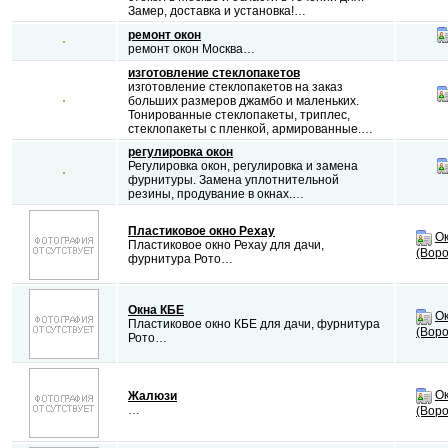
Замер, доставка и установка!…
ремонт окон
ремонт окон Москва…
изготовление стеклопакетов
изготовление стеклопакетов на заказ
больших размеров джамбо и маленьких.
Тонированные стеклопакеты, триплес,
стеклопакеты с пленкой, армированные.…
регулировка окон
Регулировка окон, регулировка и замена
фурнитуры. Замена уплотнительной
резины, продувание в окнах.…
Пластиковое окно Рехау
О
Пластиковое окно Рехау для дачи,
(Воро
фурнитура Рото…
Окна КБЕ
О
Пластиковое окно КБЕ для дачи, фурнитура
(Воро
Рото…
О
Жалюзи
…
(Воро