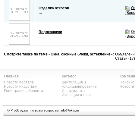
О
Отделка откосов
…
(Воро
О
Подоконники
…
(Воро
Смотрите также по теме «Окна, оконные блоки, остекление»:
Объявлени
Статьи (17)
Главная
Каталог
Компани
Новости портала
Вентиляция и
Поиск к
Новости индустрии
кондиционирование
Новости
Регистрация абонента
Инструменты
Изоляция и клеи
©
ProStroy.su
| по всем вопросам:
info@okis.ru