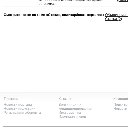
(Нижег
программа.…
Смотрите также по теме «Стекло, поликарбонат, зеркала»:
Объявления с
Статьи (2)
Главная
Каталог
Компани
Новости портала
Вентиляция и
Поиск к
Новости индустрии
кондиционирование
Новости
Регистрация абонента
Инструменты
Изоляция и клеи