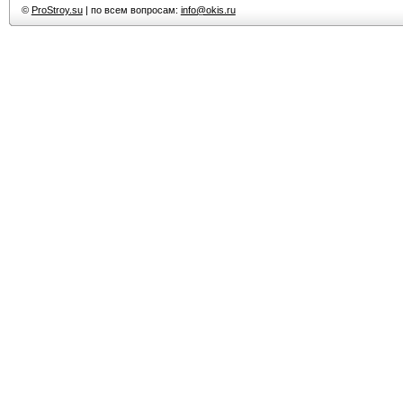
©
ProStroy.su
| по всем вопросам:
info@okis.ru