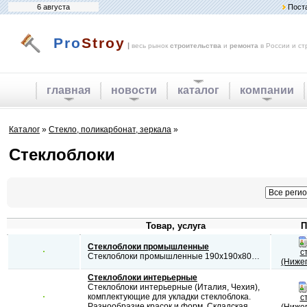
6 августа
Пост
Pro
Stroy
|
весь рынок
строительства
и
ремонта
в России и ст
главная
новости
каталог
компании
Каталог
»
Стекло, поликарбонат, зеркала
»
Стеклоблоки
Товар, услуга
П
Стеклоблоки промышленные
с
Стеклоблоки промышленные 190х190х80…
(Нижег
Стеклоблоки интерьерные
Стеклоблоки интерьерные (Италия, Чехия),
комплектующие для укладки стеклоблока.
с
Разнообразие красок и форм. Складская