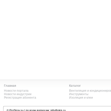
Главная
Каталог
Новости портала
Вентиляция и кондициониро
Новости индустрии
Инструменты
Регистрация абонента
Изоляция и клеи
©
ProStroy.su
| по всем вопросам:
info@okis.ru