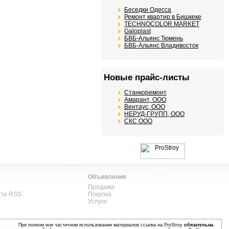
Беседки Одесса
Ремонт квартир в Бишкеке
TECHNOCOLOR MARKET
Galoplast
БВБ-Альянс Тюмень
БВБ-Альянс Владивосток
Новые прайс-листы
Станкоремонт
Амарант, ООО
Вентаус, ООО
НЕРУД-ГРУПП, ООО
СКС ООО
Объявления
Продажа
ате RSS
Покупка
Услуги
При полном или частичном использовании материалов ссылка на ProStroy
обязательна
.