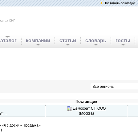
Поставить закладку
ранах СНГ
каталог
компании
статьи
словарь
госты
Поставщик
Демократ СТ, ООО
аус…
(Москва)
ия с доски «Продажа»
4)