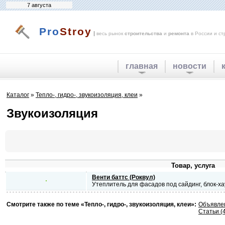
7 августа
Pro
Stroy
|
весь рынок
строительства
и
ремонта
в России и ст
главная
новости
Каталог
»
Тепло-, гидро-, звукоизоляция, клеи
»
Звукоизоляция
Товар, услуга
Венти баттс (Роквул)
Утеплитель для фасадов под сайдинг, блок-х
Смотрите также по теме «Тепло-, гидро-, звукоизоляция, клеи»:
Объявлен
Статьи (