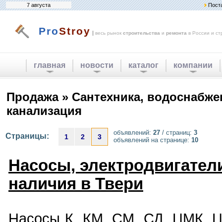
7 августа
Пост
Pro
Stroy
|
весь рынок
строительства
и
ремонта
в России и ст
главная
новости
каталог
компании
Продажа » Сантехника, водоснабже
канализация
объявлений:
27
/ страниц:
3
Страницы:
1
2
3
объявлений на странице:
10
Насосы, электродвигатели
наличия в Твери
Насосы К, КМ, СМ, СД, ЦМК, Ц