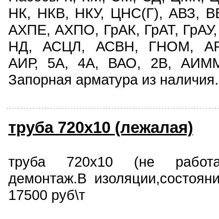
НК, НКВ, НКУ, ЦНС(Г), АВЗ, В
АХПЕ, АХПО, ГрАК, ГрАТ, ГрАУ,
НД, АСЦЛ, АСВН, ГНОМ, АР.
АИР, 5А, 4А, ВАО, 2В, АИМ
Запорная арматура из наличия.
труба 720х10 (лежалая)
труба 720х10 (не работа
демонтаж.В изоляции,состояни
17500 руб\т