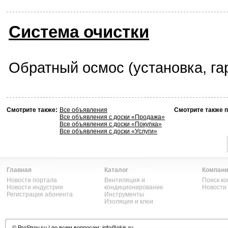
Система очистки
Обратный осмос (установка, га
Смотрите также:
Все объявления
Смотрите также п
Все объявления с доски «Продажа»
Все объявления с доски «Покупка»
Все объявления с доски «Услуги»
Главная
Каталог
Компани
Новости портала
Вентиляция и
Поиск к
Новости индустрии
кондиционирование
Новости
Регистрация абонента
Инструменты
Изоляция и клеи
©
ProStroy.su
| по всем вопросам:
info@okis.ru