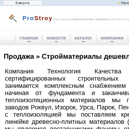
8 августа
Пост
Pro
Stroy
|
весь рынок
строительства
и
ремонта
в России и ст
главная
новости
каталог
компании
Продажа » Стройматериалы дешевл
Компания Технология Качества 
сертифицированных строительных 
занимается комплексным снабжением 
начиная от фундамента и заканчив
теплоизоляционных материалов мы п
заводов Роквул, Изорок, Урса, Парок, Пе
с теплоизоляцией мы поставляем кр
линейке древесно-плитных материалов 