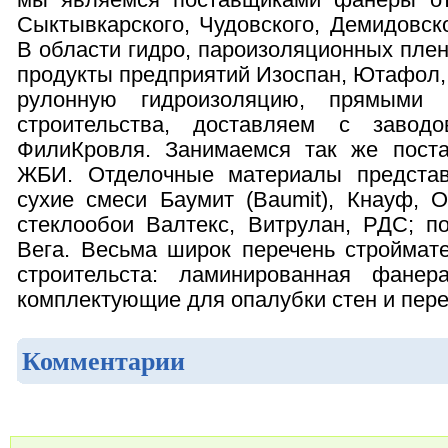
мы являемся поставщиками фанеры от
Сыктывкарского, Чудовского, Демидовск
В области гидро, пароизоляционных пле
продукты предприятий Изоспан, Ютафол,
рулонную гидроизоляцию, прямыми 
строительства, доставляем с заводо
ФилиКровля. Занимаемся так же поста
ЖБИ. Отделочные материалы представ
сухие смеси Баумит (Baumit), Кнауф, О
стеклообои Валтекс, Витрулан, РДС; п
Вега. Весьма широк перечень строймат
строительста: ламинированная фане
комплектующие для опалубки стен и пере
Комментарии