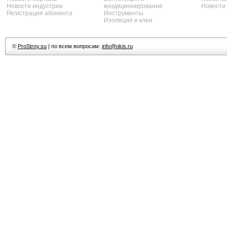
Новости индустрии
кондиционирование
Новости
Регистрация абонента
Инструменты
Изоляция и клеи
©
ProStroy.su
| по всем вопросам:
info@okis.ru