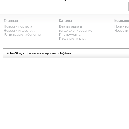
Главная
Каталог
Компани
Новости портала
Вентиляция и
Поиск к
Новости индустрии
кондиционирование
Новости
Регистрация абонента
Инструменты
Изоляция и клеи
©
ProStroy.su
| по всем вопросам:
info@okis.ru