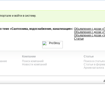
портале и войти в систему.
о теме «Сантехника, водоснабжение, канализация»:
Объявления с доски 
Объявления с доски «
Объявления с доски «
Статьи
Компании
Статьи
вание
Поиск компаний
Поиск в статьях
Новости компаний
Статьи в форм
Архив каталога
Д