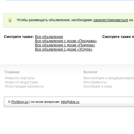
Чтобы размещать объявления, необходимо
зарегистрироваться
на 
Смотрите также:
Все объявления
Смотрите также п
Все объявления с доски «Продажа»
Все объявления с доски «Покупка»
Все объявления с доски «Услуги»
Главная
Каталог
Новости портала
Вентиляция и кондициониро
Новости индустрии
Инструменты
Регистрация абонента
Изоляция и клеи
©
ProStroy.su
| по всем вопросам:
info@okis.ru