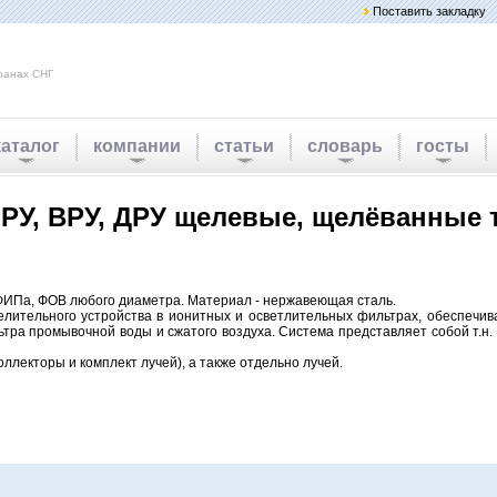
Поставить закладку
ранах СНГ
каталог
компании
статьи
словарь
госты
РУ, ВРУ, ДРУ щелевые, щелёванные 
ФИПа, ФОВ любого диаметра. Материал - нержавеющая сталь.
лительного устройства в ионитных и осветлительных фильтрах, обеспечи
а промывочной воды и сжатого воздуха. Система представляет собой т.н. п
ллекторы и комплект лучей), а также отдельно лучей.