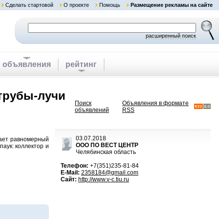
Сделать стартовой
О проекте
Помощь
Размещение рекламы на сайте
расширенный поиск
объявления
рейтинг
трубы-лучи
Поиск
Объявления в формате
объявлений
RSS
03.07.2018
вает равномерный
ООО ПО ВЕСТ ЦЕНТР
аук: коллектор и
Челябинская область
Телефон:
+7(351)235-81-84
E-Mail:
2358184@gmail.com
Сайт:
http://www.v-c.tiu.ru