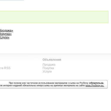
«Продажа»
Покупка»
Услуги»
Объявления
Продажа
ате RSS
Покупка
Услуги
При полном или частичном использовании материалов ссылка на ProStroy
обязательна
.
ля интернет-изданий обязательна гиперссылка на оригинал материала на сайте
www.ProStroy.su
.