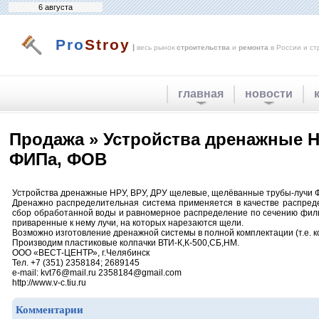
6 августа
Pro
Stroy
|
весь рынок
строительства
и
ремонта
в России и ст
главная
новости
Продажа » Устройства дренажные Н
ФИПа, ФОВ
Устройства дренажные НРУ, ВРУ, ДРУ щелевые, щелёванные трубы-лучи 
Дренажно распределительная система применяется в качестве распреде
сбор обработанной воды и равномерное распределение по сечению фильтр
приваренные к нему лучи, на которых нарезаются щели.
Возможно изготовление дренажной системы в полной комплектации (т.е. ко
Производим пластиковые колпачки ВТИ-К,К-500,СБ,НМ.
ООО «ВЕСТ-ЦЕНТР», г.Челябинск
Тел. +7 (351) 2358184; 2689145
e-mail: kvt76@mail.ru 2358184@gmail.com
http://www.v-c.tiu.ru
Комментарии