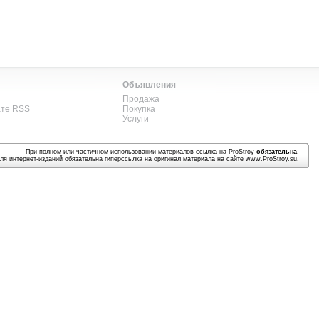
Объявления
Продажа
ате RSS
Покупка
Услуги
При полном или частичном использовании материалов ссылка на ProStroy
обязательна
.
ля интернет-изданий обязательна гиперссылка на оригинал материала на сайте
www.ProStroy.su
.