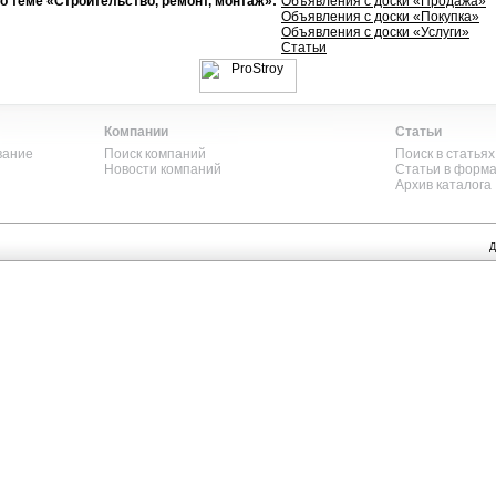
о теме «Строительство, ремонт, монтаж»:
Объявления с доски «Продажа»
Объявления с доски «Покупка»
Объявления с доски «Услуги»
Статьи
Компании
Статьи
вание
Поиск компаний
Поиск в статьях
Новости компаний
Статьи в форм
Архив каталога
Д