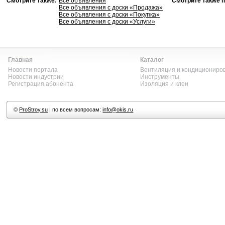
Смотрите также:
Все объявления
Смотрите также п
Все объявления с доски «Продажа»
Все объявления с доски «Покупка»
Все объявления с доски «Услуги»
Главная
Каталог
Новости портала
Вентиляция и кондициониро
Новости индустрии
Инструменты
Регистрация абонента
Изоляция и клеи
©
ProStroy.su
| по всем вопросам:
info@okis.ru