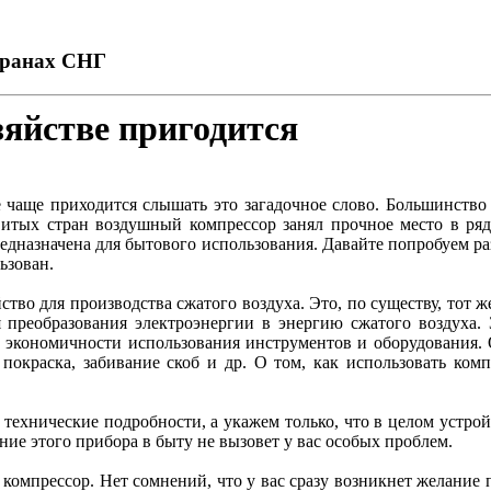
транах СНГ
яйстве пригодится
чаще приходится слышать это загадочное слово. Большинство л
витых стран воздушный компрессор занял прочное место в ря
редназначена для бытового использования. Давайте попробуем ра
ьзован.
тво для производства сжатого воздуха. Это, по существу, тот же
я преобразования электроэнергии в энергию сжатого воздуха.
 экономичности использования инструментов и оборудования. 
, покраска, забивание скоб и др. О том, как использовать к
 технические подробности, а укажем только, что в целом устро
ние этого прибора в быту не вызовет у вас особых проблем.
омпрессор. Нет сомнений, что у вас сразу возникнет желание п