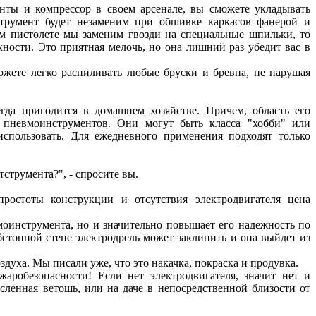
нты и компрессор в своем арсенале, вы сможете укладывать
струмент будет незаменим при обшивке каркасов фанерой и
ом пистолете мы заменим гвозди на специальные шпильки, то
ности. Это приятная мелочь, но она лишний раз убедит вас в
жете легко распиливать любые бруски и бревна, не нарушая
гда пригодится в домашнем хозяйстве. Причем, область его
а пневмоинструментов. Они могут быть класса "хобби" или
 использовать. Для ежедневного применения подходят только
струмента?", - спросите вы.
простоты конструкции и отсутствия электродвигателя цена
вмоинструмента, но и значительно повышает его надежность по
етонной стене электродрель может заклинить и она выйдет из
духа. Мы писали уже, что это накачка, покраска и продувка.
аробезопасности! Если нет электродвигателя, значит нет и
сленная ветошь, или на даче в непосредственной близости от