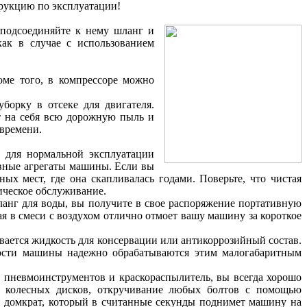
трукцию по эксплуатации!
 подсоединяйте к нему шланг и
ак в случае с использованием
оме того, в компрессоре можно
борку в отсеке для двигателя.
ет на себя всю дорожную пыль и
 времени.
а для нормальной эксплуатации
овные агрегаты машины. Если вы
ых мест, где она скапливалась годами. Поверьте, что чистая
ическое обслуживание.
анг для воды, вы получите в свое распоряжение портативную
я в смеси с воздухом отлично отмоет вашу машину за короткое
вается жидкость для консервации или антикоррозийный состав.
олости машины надежно обрабатываются этим малогабаритным
р пневмоинструментов и краскораспылитель, вы всегда хорошо
ка колесных дисков, откручивание любых болтов с помощью
й домкрат, который в считанные секунды поднимет машину на