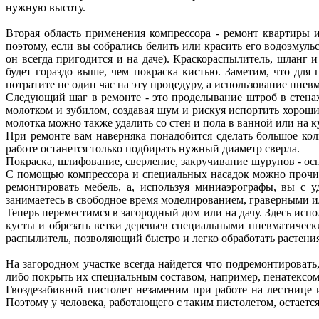
нужную высоту.
Вторая область применения компрессора - ремонт квартиры и
поэтому, если вы собрались белить или красить его водоэмуль
он всегда пригодится и на даче). Краскораспылитель, шланг 
будет гораздо выше, чем покраска кистью. Заметим, что для
потратите не один час на эту процедуру, а использование пне
Следующий шаг в ремонте - это проделывание штроб в стена
молотком и зубилом, создавая шум и рискуя испортить хороши
молотка можно также удалить со стен и пола в ванной или на к
При ремонте вам наверняка понадобится сделать большое кол
работе останется только подбирать нужный диаметр сверла.
Покраска, шлифование, сверление, закручивание шурупов - осн
С помощью компрессора и специальных насадок можно прочищ
ремонтировать мебель, а, используя миниаэрографы, вы с у
занимаетесь в свободное время моделированием, граверными
Теперь переместимся в загородный дом или на дачу. Здесь ис
кусты и обрезать ветки деревьев специальными пневматическ
распылитель, позволяющий быстро и легко обработать растения
На загородном участке всегда найдется что подремонтировать
либо покрыть их специальным составом, например, пенатексом
Гвоздезабивной пистолет незаменим при работе на лестнице 
Поэтому у человека, работающего с таким пистолетом, остаетс