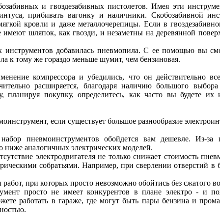
озабивных и гвоздезабивных пистолетов. Имея эти инструме
интуса, прибивать вагонку и наличники. Скобозабивной ин
 мягкой кровли и даже металлочерепицы. Если в гвоздезабивн
 имеют шляпок, как гвозди, и незаметны на деревянной поверх
х инструментов добавилась пневмопила. С ее помощью вы смо
а к тому же гораздо меньше шумит, чем бензиновая.
менение компрессора и убедились, что он действительно все
ачительно расширяется, благодаря наличию большого выбор
у, планируя покупку, определитесь, как часто вы будете их
моинструмент, если существует большое разнообразие электроинт
 набор пневмоинструментов обойдется вам дешевле. Из-за 
 ниже аналогичных электрических моделей.
Отсутствие электродвигателя не только снижает стоимость пне
рическими собратьями. Например, при сверлении отверстий в б
 работ, при которых просто невозможно обойтись без сжатого воз
умент просто не имеет конкурентов в плане электро - и пож
ожете работать в гараже, где могут быть пары бензина и прома
ностью.