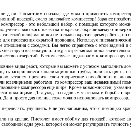
ли дачи. Посмотрим сначала, где можно применить компрессор
сионной краской, смело включайте компрессор! Заранее позабот
и компрессор - это небольшой набор, с помощью которого можно
 получения высокого качества покраски, окрашиваемую поверх
вматической шлифмашинки не только сократит время работы, но и
х для проведения скрытой проводки. Используя пневматический
е отношения с соседями. Вы легко справитесь с этой задачей 
ухне старую кафельную плитку, а отрезная машинка значительно 
ичество отверстий. В этом случае подключим к компрессору п
овные виды работ, которые вы можете с успехом выполнить дома
ать засорившиеся канализационные трубы, поливать цветы на 
довольствием проявите свои творческие способности в рисов
 или ювелирными работами, то компрессор ваш незаменимый по
пользование компрессора еще шире. Кроме возможностей, указан
ими ножницами. Для ухода за садовым участком и борьбы с вр
. Да и просто для полива тоже можно использовать компрессор, 
, переделать, улучшить. Еще раз напомним, что с помощью краск
.
или на крыше. Пистолет имеет обойму для гвоздей, которые а
я свободной одна рука, которой он может регулировать точность