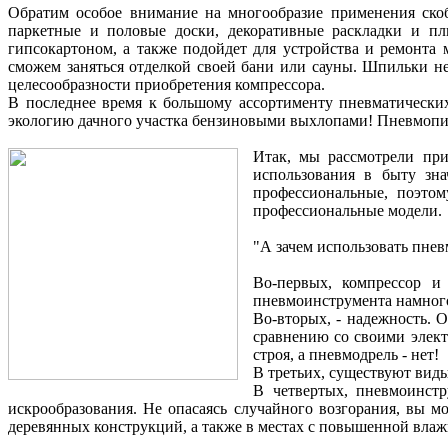
Обратим особое внимание на многообразие применения скоб
паркетные и половые доски, декоративные раскладки и пл
гипсокартоном, а также подойдет для устройства и ремонта
сможем заняться отделкой своей бани или сауны. Шпильки не
целесообразности приобретения компрессора.
В последнее время к большому ассортименту пневматически
экологию дачного участка бензиновыми выхлопами! Пневмопил
Итак, мы рассмотрели при
использования в быту зн
профессиональные, поэтом
профессиональные модели.
"А зачем использовать пнев
Во-первых, компрессор и
пневмоинструмента намного
Во-вторых, - надежность. 
сравнению со своими элект
строя, а пневмодрель - нет!
В третьих, существуют виды
В четвертых, пневмоинстр
искрообразования. Не опасаясь случайного возгорания, вы м
деревянных конструкций, а также в местах с повышенной влаж