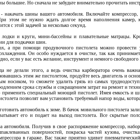
ы большие. Но сначала не забудьте внимательно прочитать инс
 - накачать шины вашего автомобиля. Включайте компрессор,
При этом не нужно ждать долгое время наполнения камер, к
ся с этой задачей за несколько секунд.
 лодки и круги, мини-бассейны и плавательные матрацы. Кр
вии для подкачки шин.
ах, а при помощи продувочного пистолета можно провести у
 охлаждения. Он особо нуждается в очистке, так как принима
удно, если у вас есть желание, инструмент и немного свободного
гда не делали этого, а ведь очистка карбюратора очень важн
ьзовавшись этим же пистолетом, продуйте весь двигатель и осн
ым носиком, то сможете удалить грязь из самых труднодоступн
родлением срока службы и сокращением затрат на ремонт и техн
 применить специальный моющий пистолет. Имея емкость и шл
столета позволят вам установить требуемый напор воды, котора
отовить автомобиль к зиме. В бачок мовильного пистолета зали
хватывает его и подает на выход пистолета. Все скрытые п
а автомобиля. Получив в свое распоряжение компрессор, набо
аклеванных поверхностей, покраска частей кузова, очист
омпрессора в гараже. Вас также приятно удивит пневматически