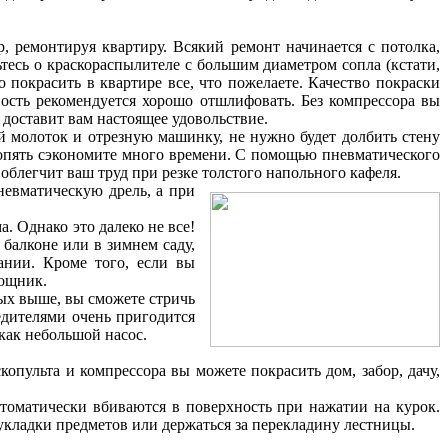
, ремонтируя квартиру. Всякий ремонт начинается с потолка,
ьтесь о краскораспылителе с большим диаметром сопла (кстати,
 покрасить в квартире все, что пожелаете. Качество покраски
ность рекомендуется хорошо отшлифовать. Без компрессора вы
 доставит вам настоящее удовольствие.
 молоток и отрезную машинку, не нужно будет долбить стену
и опять сэкономите много времени. С помощью пневматического
облегчит ваш труд при резке толстого напольного кафеля.
невматическую дрель, а при
. Однако это далеко не все!
балконе или в зимнем саду,
ании. Кроме того, если вы
мощник.
ных выше, вы сможете стричь
едителями очень пригодится
как небольшой насос.
опульта и компрессора вы можете покрасить дом, забор, дачу,
втоматически вбиваются в поверхность при нажатии на курок.
 укладки предметов или держаться за перекладину лестницы.