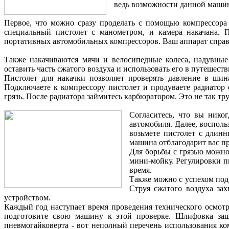
ведь возможности данной машин
Первое, что можно сразу проделать с помощью компрессора
специальный пистолет с манометром, и камера накачана. 
портативных автомобильных компрессоров. Ваш аппарат справит
Также накачиваются мячи и велосипедные колеса, надувные
оставить часть сжатого воздуха и использовать его в путешест
Пистолет для накачки позволяет проверять давление в шин
Подключаете к компрессору пистолет и продуваете радиатор
грязь. После радиатора займитесь карбюратором. Это не так тр
Согласитесь, что вы нико
автомобиля. Далее, воспол
возьмете пистолет с длинн
машина отблагодарит вас п
Для борьбы с грязью можно
мини-мойку. Регулировки пи
время.
Также можно с успехом подг
Струя сжатого воздуха за
устройством.
Каждый год наступает время проведения технического осмотр
подготовите свою машину к этой проверке. Шлифовка зашп
пневмогайковерта - вот неполный перечень использования к