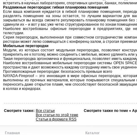
встретить в научных лабораториях, спортивных центрах, банках, поликлини
Раздвижные перегородки: гибкая планировка помещения
Если ваша компания нуждается в гибкой планировке помещения, периоди
разделять помещение на зоны остается, то лучшим вариантом для вас
закрываться вы всегда сможете регулировать планировку помещения без з
сдвинули их – и вот у вас уже четко структурированное по зонам помещени
Наиболее востребованы офисные перегородки в предприятиях, где нео
телестудии.
Серия перегородок, выполненная при совместном сотрудничестве компан
ресторан может легко совмещаться с конференц-залом, а строгая приемн
Мобильные перегородки
Модули, из которых состоит модульная перегородка, позволяют констру
прикрепить ее к потолку, можно соединить с мебелью, можно удлинить или у
Такая перегородка эргономична и функциональна, позволяет иметь каждому
Наиболее востребованные мобильные перегородки системы OPEN SPACE («
пространства и дают возможность каждому сотруднику иметь свое уединенн
Противопожарные перегородки: безопасность превыше всего
NAYADA-Fireproof – это инновация в мире офисных перегородок, котора
выполнены из прочных материалов, которые покрываются специальным п
переносить даже открытое пламя, чем способствуют безопасной эвакуации
в холлах и коридорах.
Смотрите также:
Все статьи
Смотрите также по теме « Ар
Все статьи по этой теме
Статьи в формате RSS
Главная
Каталог