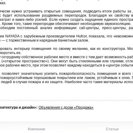
ках.
чески нужно устраивать открытые совещания, подводить итоги работы за 
 будет использование раздвижных перегородок. Благодаря их свойству 
атрат и каких-либо усилий. Если нужно создать ощущение единого простра
е. Кроме того, такие перегородки обеспечивают необходимую звукоизоляцию.
бходим постоянный анализ информации: call-центры, пресс-центры, ра
ии NAYADA с зарубежным производителем Hufcor, показала, что невозможно
ая — с торжественным и нарядным банкетным залом.
ировать интерьер помещения по своему желанию, как из конструктора. М
коротить ее.
 сотруднику собственное рабочее место и вместе с тем дает возможность раб
открытое пространство»). Они могут быть стеклянными или глухими, отл
ое рабочее место, при этом позволяет каждому находиться в «центре событи
я позволяет значительно усилить пожаробезопасность помещения и всего 
ожароустойчивым порошковым покрытием или лаком, устойчивым к огню. П
 людей в случае пожара и их защите. Наиболее часто такие материалы испол
хитектура и дизайн»:
Объявления с доски «Продажа»
Компании
Статьи