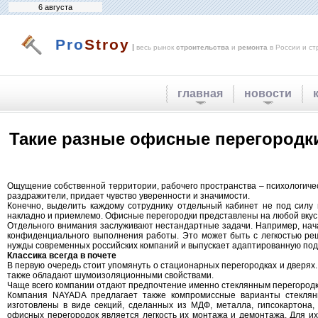
6 августа
Pro
Stroy
|
весь рынок
строительства
и
ремонта
в России и ст
главная
новости
Такие разные офисные перегородк
Ощущение собственной территории, рабочего пространства – психологичес
раздражители, придает чувство уверенности и значимости.
Конечно, выделить каждому сотруднику отдельный кабинет не под силу 
накладно и приемлемо. Офисные перегородки представлены на любой вкус: 
Отдельного внимания заслуживают нестандартные задачи. Например, нача
конфиденциального выполнения работы. Это может быть с легкостью ре
нужды современных российских компаний и выпускает адаптированную под
Классика всегда в почете
В первую очередь стоит упомянуть о стационарных перегородках и дверя
также обладают шумоизоляционными свойствами.
Чаще всего компании отдают предпочтение именно стеклянным перегородка
Компания NAYADA предлагает также компромиссные варианты стеклян
изготовлены в виде секций, сделанных из МДФ, металла, гипсокартон
офисных перегородок является легкость их монтажа и демонтажа. Для и