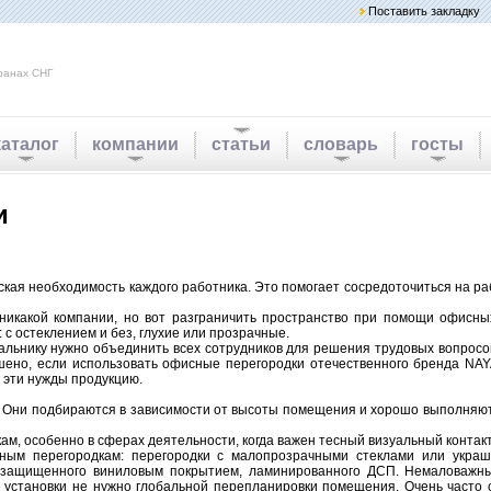
Поставить закладку
ранах СНГ
каталог
компании
статьи
словарь
госты
и
кая необходимость каждого работника. Это помогает сосредоточиться на ра
никакой компании, но вот разграничить пространство при помощи офисны
с остеклением и без, глухие или прозрачные.
льнику нужно объединить всех сотрудников для решения трудовых вопросов
шено, если использовать офисные перегородки отечественного бренда NA
 эти нужды продукцию.
х. Они подбираются в зависимости от высоты помещения и хорошо выполняю
м, особенно в сферах деятельности, когда важен тесный визуальный контакт
ным перегородкам: перегородки с малопрозрачными стеклами или укра
а, защищенного виниловым покрытием, ламинированного ДСП. Немаловаж
х установки не нужно глобальной перепланировки помещения. Очень часто