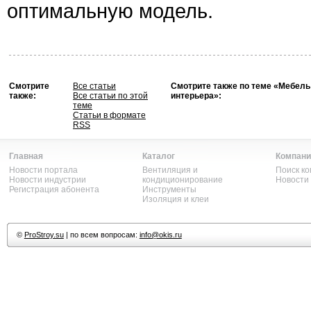
оптимальную модель.
Смотрите
Все статьи
Смотрите также по теме «Мебель
также:
Все статьи по этой
интерьера»:
теме
Статьи в формате
RSS
Главная
Каталог
Компани
Новости портала
Вентиляция и
Поиск к
Новости индустрии
кондиционирование
Новости
Регистрация абонента
Инструменты
Изоляция и клеи
©
ProStroy.su
| по всем вопросам:
info@okis.ru