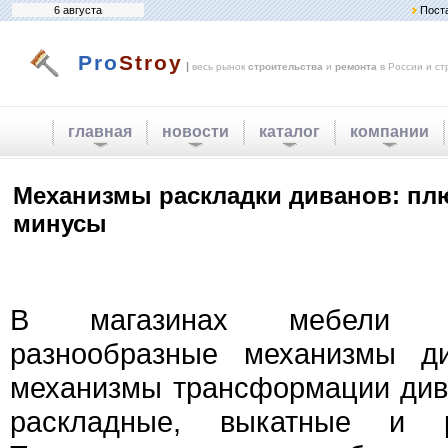
6 августа
Пост
Pro
Stroy
|
весь рынок
строительства
и
ремонта
в России и ст
главная
новости
каталог
компании
Механизмы раскладки диванов: пл
минусы
В магазинах мебели м
разнообразные механизмы ди
механизмы трансформации дива
раскладные, выкатные и р