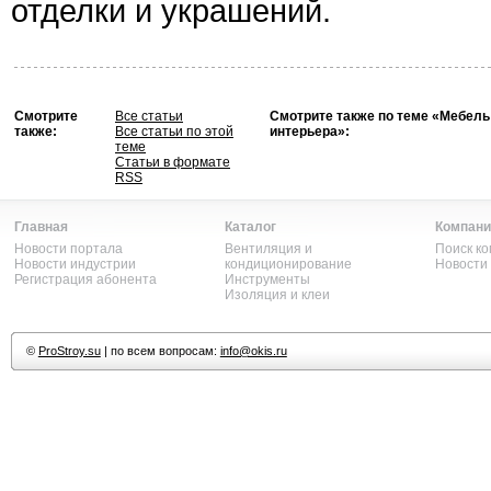
отделки и украшений.
Смотрите
Все статьи
Смотрите также по теме «Мебель
также:
Все статьи по этой
интерьера»:
теме
Статьи в формате
RSS
Главная
Каталог
Компани
Новости портала
Вентиляция и
Поиск к
Новости индустрии
кондиционирование
Новости
Регистрация абонента
Инструменты
Изоляция и клеи
©
ProStroy.su
| по всем вопросам:
info@okis.ru