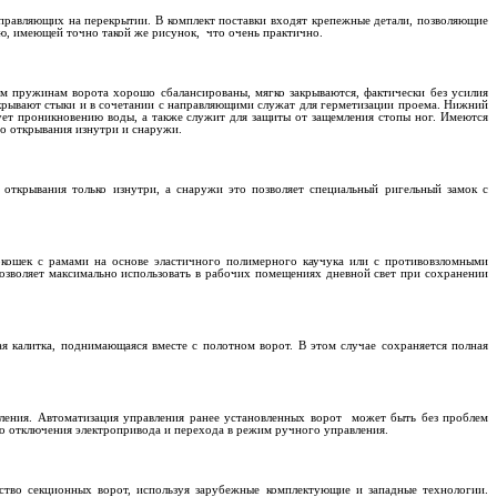
авляющих на перекрытии. В комплект поставки входят крепежные детали, позволяющие
ью, имеющей точно такой же рисунок,
что очень практично.
м пружинам ворота хорошо сбалансированы, мягко закрываются, фактически без усилия
крывают стыки и в сочетании с направляющими служат для герметизации проема. Нижний
ует проникновению воды, а также служит для защиты от защемления стопы ног. Имеются
о открывания изнутри и снаружи.
открывания только изнутри, а снаружи это позволяет специальный ригельный замок с
окошек с рамами на основе эластичного полимерного каучука или с противовзломными
зволяет максимально использовать в рабочих помещениях дневной свет при сохранении
я калитка, поднимающаяся вместе с полотном ворот. В этом случае сохраняется полная
ления. Автоматизация управления ранее установленных ворот
может быть без проблем
го отключения электропривода и перехода в режим ручного управления.
ство секционных ворот, используя зарубежные комплектующие и западные технологии.