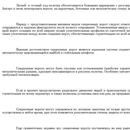
Легкий
и точный ход полотна обеспечивается боковыми шарнирами с регули
быстро и легко монтировать ворота
на кирпичных, бетонных или металлических стенах з
Наряду с представительным внешним видом секционных ворот следует отмети
открываются и надежно фиксируются после полного открывания. Установленные вверху п
край ворот оснащен по всей ширине полым уплотнительным профилем из эластичной мор
также уплотнения между всеми секциями ворот, обеспечивающие герметизацию по всей ш
Важным достоинством секционных ворот является надежная система огранич
автоматически защелкивающейся шайбой и стабильным штифтом.
Секционные ворота могут быть глухими или остекленными (наиболее характ
металлическими рамами, идеально вписывающихся в рисунок полотна. Особенно элеган
требуемой теплоизоляции.
Если в проекте предусмотрено раздельное движение людей и транспортных ср
герметизация по всему периметру и также возможна установка окон или рам, не прерывая 
Секционные ворота могут управляться по желанию заказчика не только вруч
осуществлена в любое время, при этом появляется дополнительная степень защиты от вз
Еще сравнительно недавно все секционные ворота поставлялись на наш рыно