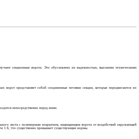
олучают секционные ворота. Это обусловлено их надежностью, высокими техническими
их ворот представляет собой соединенные петлями секции, которые передвигаются по
аходится непосредственно перед ними.
тального листа с полимерным покрытием, защищающим ворота от воздействий окружающей
аче 1.6, что существенно превышает существующие нормы.