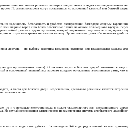
руемыми пластмассовыми роликами на шарикоподшипниках и надежным подвешиванием напр
а проем. По желанию ворота могут поставляться
со встроенной калиткой или боковой двер
ть их надежность, безопасность и удобство эксплуатации. Благодаря мощным торсионны
о всей ширине ворот и по бокам эластичные планки на основе полимерного каучука
пере
озостойкой резины с двумя кромками, который выравнивает неровности пола, препятств
ирине и отсутствие трения металла по металлу. Эргономичные ручки обеспечивают удобств
ения доступа – по выбору заказчика возможны задвижка или вращающаяся защелка для 
ерно для промышленных типов). Остекление ворот и боковых дверей возможно в виде 
тный и современный внешний вид воротам придают остекленные алюминиевые рамы, что по
едств, а места для боковой двери недостаточно, идеальным решением является встроенна
остекления секции.
ную, но и с помощью электропривода и пульта стационарного или дистанционного управ
лома. На случай исчезновения электричества предусмотрены системы для быстрого аварийно
к в готовом виде из-за рубежа.
За последние 3-4 года ряд компаний начали производ