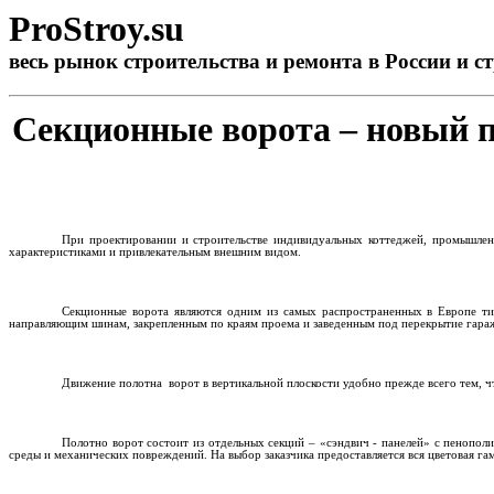
ProStroy.su
весь рынок
строительства
и
ремонта
в России и с
Секционные ворота – новый 
При проектировании и строительстве индивидуальных коттеджей, промышлен
характеристиками и привлекательным внешним видом.
Секционные ворота являются одним из самых распространенных в Европе ти
направляющим шинам, закрепленным по краям проема и заведенным под перекрытие гаража
Движение полотна
ворот в вертикальной плоскости удобно прежде всего тем, 
Полотно ворот состоит из отдельных секций – «сэндвич - панелей» с пенопо
среды и механических повреждений. На выбор заказчика предоставляется вся цветовая г