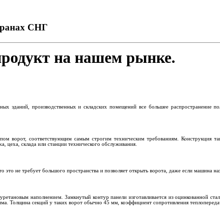
транах СНГ
продукт на нашем рынке.
ных зданий, производственных и складских помещений все большее распространение п
пом ворот, соответствующим самым строгим техническим требованиям. Конструкция так
, цеха, склада или станции технического обслуживания.
что это не требует большого пространства и позволяет открыть ворота, даже если машина н
лиуретановым наполнением. Замкнутый контур панели изготавливается из оцинкованной с
амма. Толщина секций у таких ворот обычно
45 мм
, коэффициент сопротивления теплоперед