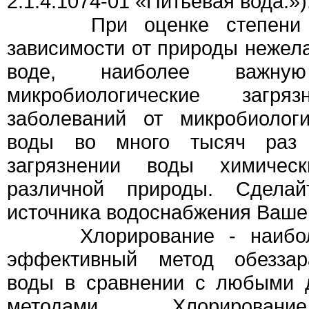
2.1.4.1074-01 «Питьевая вода.»)
При оценке степени ри
зависимости от природы нежел
воде, наиболее важну
микробиологические загря
заболеваний от микробиологи
воды во много тысяч раз
загрязнении воды химичес
различной природы. Сдела
источника водоснабжения Вашег
Хлорирование - наиболе
эффективный метод обеззар
воды в сравнении с любыми 
методами. Хлорировани