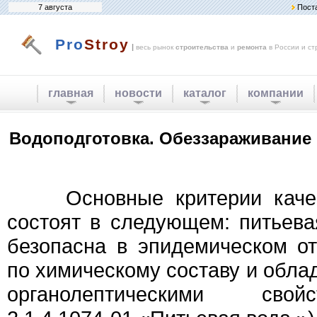
7 августа
Пост
Pro
Stroy
|
весь рынок
строительства
и
ремонта
в России и ст
главная
новости
каталог
компании
Водоподготовка. Обеззараживание
Основные критерии качест
состоят в следующем: питьев
безопасна в эпидемическом о
по химическому составу и обла
органолептическими сво