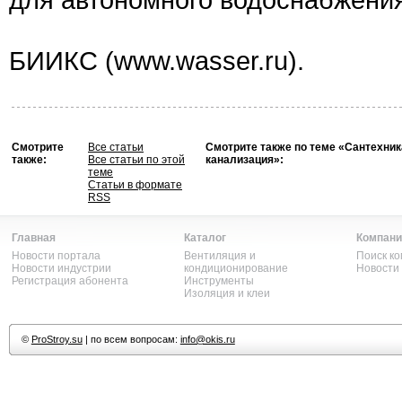
БИИКС (www.wasser.ru).
Смотрите
Все статьи
Смотрите также по теме «Сантехник
также:
Все статьи по этой
канализация»:
теме
Статьи в формате
RSS
Главная
Каталог
Компани
Новости портала
Вентиляция и
Поиск к
Новости индустрии
кондиционирование
Новости
Регистрация абонента
Инструменты
Изоляция и клеи
©
ProStroy.su
| по всем вопросам:
info@okis.ru