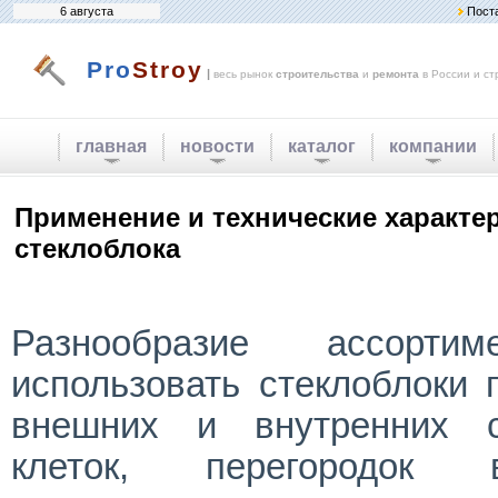
6 августа
Пост
Pro
Stroy
|
весь рынок
строительства
и
ремонта
в России и ст
главная
новости
каталог
компании
Применение и технические характе
стеклоблока
Разнообразие ассортим
использовать стеклоблоки 
внешних и внутренних с
клеток, перегородо