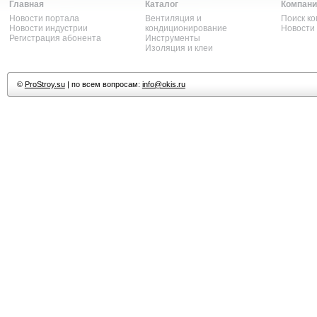
Главная
Каталог
Компани
Новости портала
Вентиляция и
Поиск к
Новости индустрии
кондиционирование
Новости
Регистрация абонента
Инструменты
Изоляция и клеи
©
ProStroy.su
| по всем вопросам:
info@okis.ru