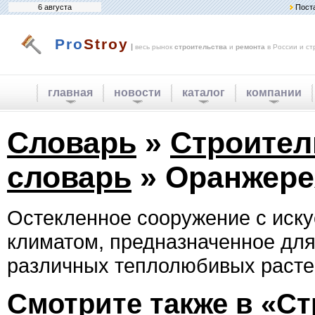
6 августа
Пост
Pro
Stroy
|
весь рынок
строительства
и
ремонта
в России и ст
главная
новости
каталог
компании
Словарь
»
Строите
словарь
» Оранжере
Остекленное сооружение с иск
климатом, предназначенное дл
различных теплолюбивых расте
Смотрите также в «С