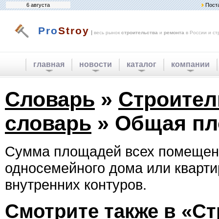
6 августа
Пост
Pro
Stroy
|
весь рынок
строительства
и
ремонта
в России и ст
главная
новости
каталог
компании
Словарь
»
Строите
словарь
» Общая п
Сумма площадей всех помещен
односемейного дома или кварти
внутренних контуров.
Смотрите также в «С