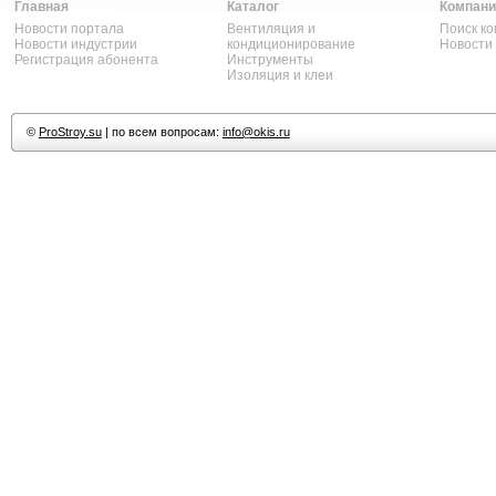
Главная
Каталог
Компани
Новости портала
Вентиляция и
Поиск к
Новости индустрии
кондиционирование
Новости
Регистрация абонента
Инструменты
Изоляция и клеи
©
ProStroy.su
| по всем вопросам:
info@okis.ru