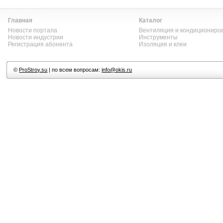
Главная
Каталог
Новости портала
Вентиляция и кондициониро
Новости индустрии
Инструменты
Регистрация абонента
Изоляция и клеи
©
ProStroy.su
| по всем вопросам:
info@okis.ru