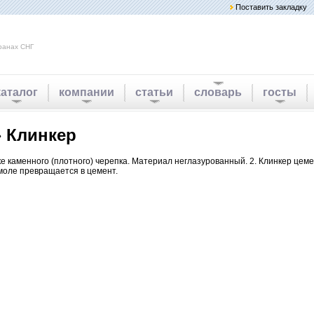
Поставить закладку
ранах СНГ
каталог
компании
статьи
словарь
госты
 Клинкер
ке каменного (плотного) черепка. Материал неглазурованный. 2. Клинкер цеме
моле превращается в цемент.