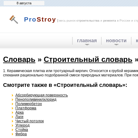
8 августа
Pro
Stroy
|
весь рынок
строительства
и
ремонта
в России и ст
главная
новости
Словарь
»
Строительный словарь
»
1. Керамическая плитка или тротуарный кирпич. Относится к грубой керами
спекания рационально подобранной смеси природных материалов. При по
Смотрите также в «Строительный словарь»:
Абсорбирующая поверхность
Пенополивинилхлорид
Полимербетон
Платформа
Арка
Лаги
Чистый потолок
Углерод
Стойка
Фибра