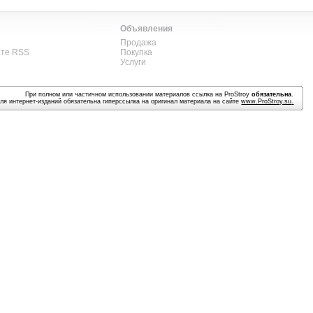
Объявления
Продажа
ате RSS
Покупка
Услуги
При полном или частичном использовании материалов ссылка на ProStroy
обязательна
.
ля интернет-изданий обязательна гиперссылка на оригинал материала на сайте
www.ProStroy.su
.