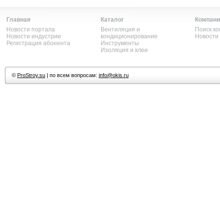
Главная
Каталог
Компани
Новости портала
Вентиляция и
Поиск к
Новости индустрии
кондиционирование
Новости
Регистрация абонента
Инструменты
Изоляция и клеи
©
ProStroy.su
| по всем вопросам:
info@okis.ru