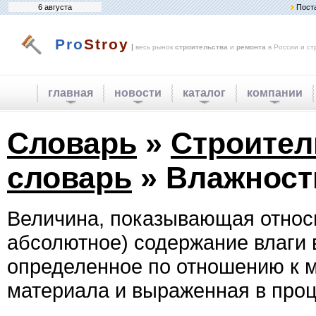
6 августа
Пост
Pro
Stroy
|
весь рынок
строительства
и
ремонта
в России и ст
главная
новости
каталог
компании
Словарь
»
Строите
словарь
» Влажност
Величина, показывающая относ
абсолютное) содержание влаги 
определенное по отношению к м
материала и выраженная в проц