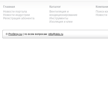
Главная
Каталог
Компани
Новости портала
Вентиляция и
Поиск к
Новости индустрии
кондиционирование
Новости
Регистрация абонента
Инструменты
Изоляция и клеи
©
ProStroy.su
| по всем вопросам:
info@okis.ru