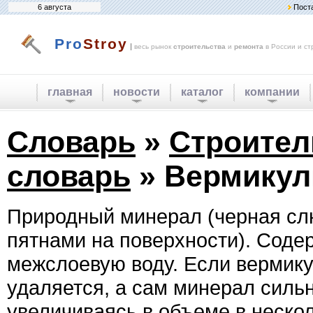
6 августа
Пост
Pro
Stroy
|
весь рынок
строительства
и
ремонта
в России и ст
главная
новости
каталог
компании
Словарь
»
Строите
словарь
» Вермикул
Природный минерал (черная сл
пятнами на поверхности). Сод
межслоевую воду. Если вермику
удаляется, а сам минерал сильн
увеличиваясь в объеме в нескол