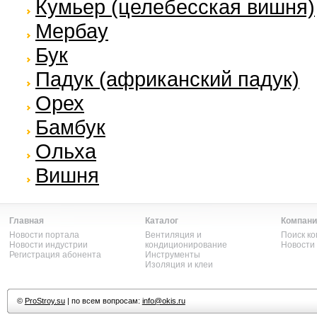
Кумьер (целебесская вишня)
Мербау
Бук
Падук (африканский падук)
Орех
Бамбук
Ольха
Вишня
Главная
Каталог
Компани
Новости портала
Вентиляция и
Поиск к
Новости индустрии
кондиционирование
Новости
Регистрация абонента
Инструменты
Изоляция и клеи
©
ProStroy.su
| по всем вопросам:
info@okis.ru