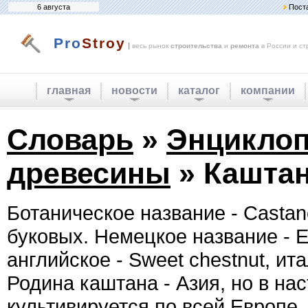
6 августа
Пост
Pro
Stroy
|
весь рынок
строительства
и
ремонта
в России и ст
главная
новости
каталог
компании
Словарь
»
Энциклоп
древесины
» Кашта
Ботаническое название - Castan
буковых. Немецкое название - Ed
английское - Sweet chestnut, ит
Родина каштана - Азия, но в на
культивируется по всей Европе,