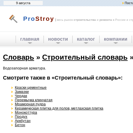
9 августа
Пост
Pro
Stroy
|
весь рынок
строительства
и
ремонта
в России и ст
главная
новости
каталог
компании
Словарь
»
Строительный словарь
»
Водозапорная арматура.
Смотрите также в «Строительный словарь»:
Краски цементные
Замазки
Чердак
Перемычка клинчатая
Мраморная пудра
Керамическая плитка для полов, метлахская плитка
Монокоттура
Продух
Аркбутан
Бетон