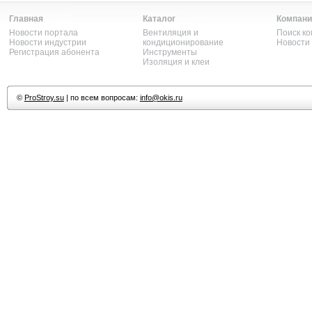
Главная
Каталог
Компани
Новости портала
Вентиляция и
Поиск к
Новости индустрии
кондиционирование
Новости
Регистрация абонента
Инструменты
Изоляция и клеи
©
ProStroy.su
| по всем вопросам:
info@okis.ru