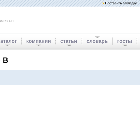
Поставить закладку
ранах СНГ
каталог
компании
статьи
словарь
госты
 В