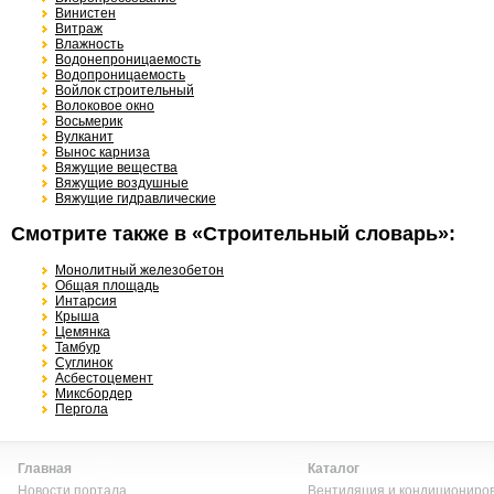
Винистен
Витраж
Влажность
Водонепроницаемость
Водопроницаемость
Войлок строительный
Волоковое окно
Восьмерик
Вулканит
Вынос карниза
Вяжущие вещества
Вяжущие воздушные
Вяжущие гидравлические
Смотрите также в «Строительный словарь»:
Монолитный железобетон
Общая площадь
Интарсия
Крыша
Цемянка
Тамбур
Суглинок
Асбестоцемент
Миксбордер
Пергола
Главная
Каталог
Новости портала
Вентиляция и кондициониро