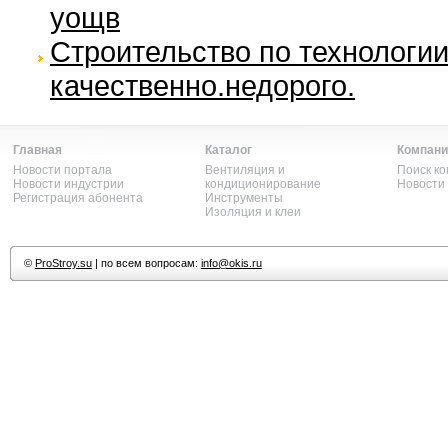
уощв
Строительство по технологии
качественно.недорого.
Главная
Каталог
Компани
Новости портала
Вентиляция и
Поиск к
Новости индустрии
кондиционирование
Новости
Регистрация абонента
Инструменты
Изоляция и клеи
©
ProStroy.su
| по всем вопросам:
info@okis.ru