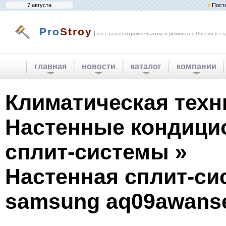
7 августа
Пост
Pro
Stroy
|
весь рынок
строительства
и
ремонта
в России и ст
главная
новости
каталог
компании
Климатическая техн
Настенные кондици
сплит-системы »
Настенная сплит-си
samsung aq09awanse