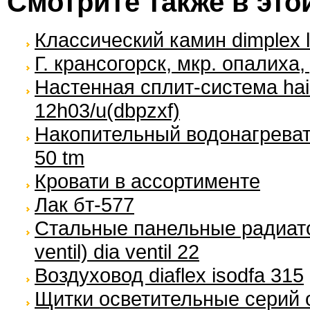
Смотрите также в это
Классический камин dimplex l
Г. крансогорск, мкр. опалиха
Настенная сплит-система hai
12h03/u(dbpzxf)
Накопительный водонагревател
50 tm
Кровати в ассортименте
Лак бт-577
Стальные панельные радиато
ventil) dia ventil 22
Воздуховод diaflex isodfa 315
Щитки осветительные серий о