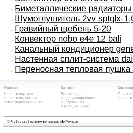
Биметаллические радиаторы r
Шумоглушитель 2vv sptglx-1,
Гравийный щебень 5-20
Конвектор nobo e4e 12 bali
Канальный кондиционер general
Настенная сплит-система daik
Переносная тепловая пушка 
Главная
Каталог
Компани
Новости портала
Вентиляция и
Поиск к
Новости индустрии
кондиционирование
Новости
Регистрация абонента
Инструменты
Изоляция и клеи
©
ProStroy.su
| по всем вопросам:
info@okis.ru