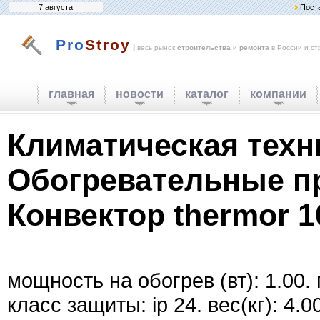
7 августа
Пост
Pro
Stroy
|
весь рынок
строительства
и
ремонта
в России и ст
главная
новости
каталог
компании
Климатическая техн
Обогревательные п
Конвектор thermor 1
мощность на обогрев (вт): 1.00.
класс защиты: ip 24. вес(кг): 4.