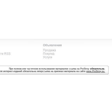
Объявления
Продажа
ате RSS
Покупка
Услуги
При полном или частичном использовании материалов ссылка на ProStroy
обязательна
.
ля интернет-изданий обязательна гиперссылка на оригинал материала на сайте
www.ProStroy.su
.