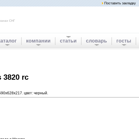
Поставить закладку
ранах СНГ
каталог
компании
статьи
словарь
госты
 3820 rc
 590х628х217. цвет: черный.