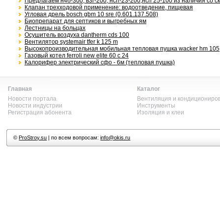
Предлагаем н4б-300, в3г-200, нсп-23-200,нсп 25-100 из наличия со с
Клапан трехходовой применение: водоотведение, пищевая
Угловая дрель bosch gbm 10 sre (0.601.137.508)
Биопрепарат для септиков и выгребных ям
Лестницы на больцах
Осушитель воздуха dantherm cds 100
Вентилятор systemair tfer k 125 m
Высокопроизводительная мобильная тепловая пушка wacker hm 105
Газовый котел ferroli new elite 60 с 24
Калорифер электрический сфо - 6м (тепловая пушка)
Главная
Каталог
Новости портала
Вентиляция и кондициониро
Новости индустрии
Инструменты
Регистрация абонента
Изоляция и клеи
©
ProStroy.su
| по всем вопросам:
info@okis.ru