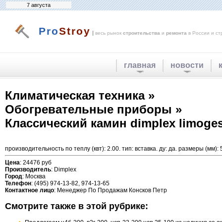
7 августа
Pro
Stroy
|
весь рынок
строительства
и
ремонта
в России и ст
главная
новости
Климатическая техника »
Обогревательные приборы »
Классический камин dimplex limoges
производительность по теплу (квт): 2.00. тип: вставка. ду: да. размеры (мм):
Цена
: 24476 руб
Производитель
: Dimplex
Город
: Москва
Телефон
: (495) 974-13-82, 974-13-65
Контактное лицо
: Менеджер По Продажам Консков Петр
Смотрите также в этой рубрике: