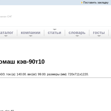
Поставить закладку
ранах СНГ
каталог
компании
статьи
словарь
госты
омаш кэв-90т10
/3. ток (а): 140.00. вес(кг): 99.00. размеры (мм): 720x711x1220.