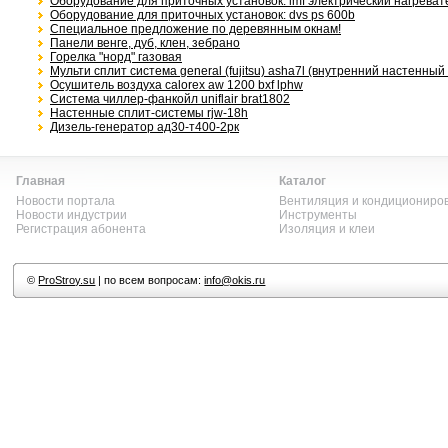
Оборудование для приточных установок: lmf электрический нагреват
Оборудование для приточных установок: dvs ps 600b
Специальное предложение по деревянным окнам!
Панели венге, дуб, клен, зебрано
Горелка "норд" газовая
Мульти сплит система general (fujitsu) asha7l (внутренний настенный 
Осушитель воздуха calorex aw 1200 bxf lphw
Система чиллер-фанкойл uniflair brat1802
Настенные сплит-системы rjw-18h
Дизель-генератор ад30-т400-2рк
Главная
Каталог
Новости портала
Вентиляция и кондициониро
Новости индустрии
Инструменты
Регистрация абонента
Изоляция и клеи
©
ProStroy.su
| по всем вопросам:
info@okis.ru