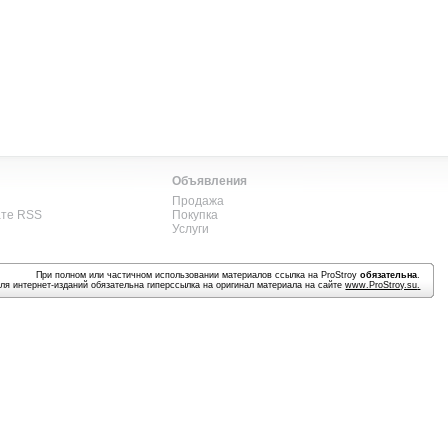
Объявления
Продажа
ате RSS
Покупка
Услуги
При полном или частичном использовании материалов ссылка на ProStroy
обязательна
.
ля интернет-изданий обязательна гиперссылка на оригинал материала на сайте
www.ProStroy.su
.