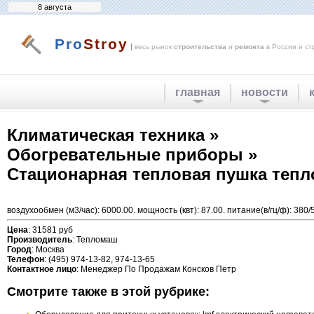
8 августа
Pro
Stroy
|
весь рынок
строительства
и
ремонта
в России и ст
главная
новости
Климатическая техника »
Обогревательные приборы »
Стационарная тепловая пушка тепл
воздухообмен (м3/час): 6000.00. мощность (квт): 87.00. питание(в/гц/ф): 380/50
Цена
: 31581 руб
Производитель
: Тепломаш
Город
: Москва
Телефон
: (495) 974-13-82, 974-13-65
Контактное лицо
: Менеджер По Продажам Консков Петр
Смотрите также в этой рубрике: