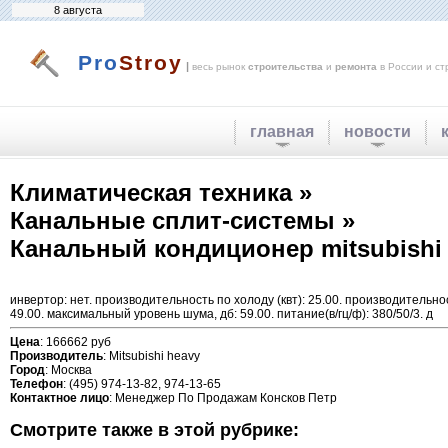
8 августа
Pro
Stroy
|
весь рынок
строительства
и
ремонта
в России и ст
главная
новости
Климатическая техника »
Канальные сплит-системы »
Канальный кондиционер mitsubishi 
инвертор: нет. производительность по холоду (квт): 25.00. производительнос
49.00. максимальный уровень шума, дб: 59.00. питание(в/гц/ф): 380/50/3. д
Цена
: 166662 руб
Производитель
: Mitsubishi heavy
Город
: Москва
Телефон
: (495) 974-13-82, 974-13-65
Контактное лицо
: Менеджер По Продажам Консков Петр
Смотрите также в этой рубрике: