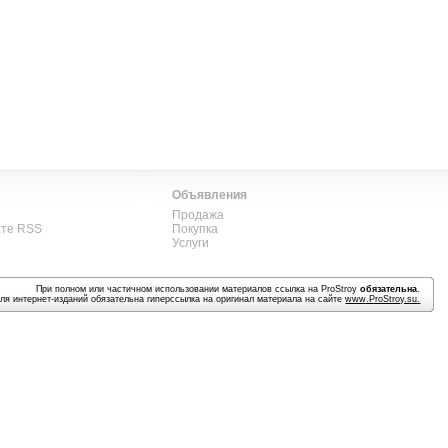
Объявления
Продажа
ате RSS
Покупка
Услуги
При полном или частичном использовании материалов ссылка на ProStroy
обязательна
.
ля интернет-изданий обязательна гиперссылка на оригинал материала на сайте
www.ProStroy.su
.