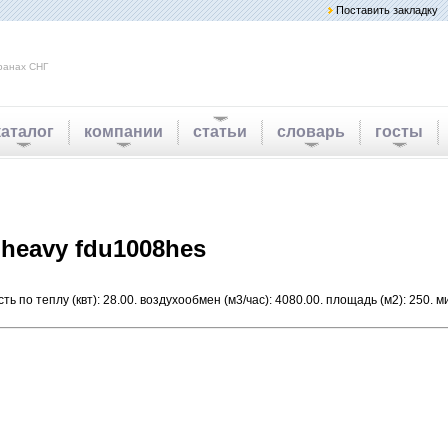
Поставить закладку
ранах СНГ
каталог
компании
статьи
словарь
госты
heavy fdu1008hes
ть по теплу (квт): 28.00. воздухообмен (м3/час): 4080.00. площадь (м2): 250.