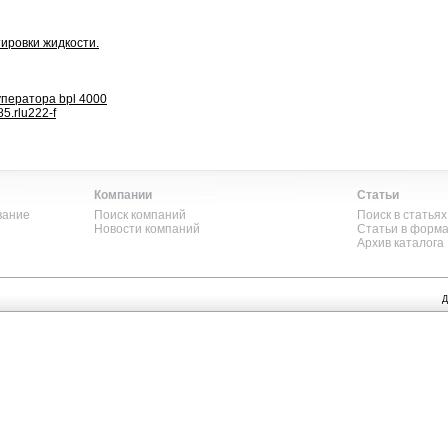
ировки жидкости.
уператора bpl 4000
5.rlu222-f
Компании
Статьи
вание
Поиск компаний
Поиск в статьях
Новости компаний
Статьи в форм
Архив каталога
Д