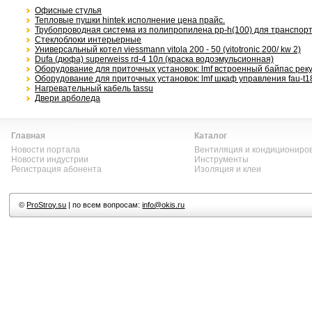
Офисные стулья
Тепловые пушки hintek исполнение цена прайс.
Трубопроводная система из полипропилена pp-h(100) для транспорт
Стеклоблоки интерьерные
Универсальный котел viessmann vitola 200 - 50 (vitotronic 200/ kw 2)
Dufa (дюфа) superweiss rd-4 10л (краска водоэмульсионная)
Оборудование для приточных установок: lmf встроенный байпас рек
Оборудование для приточных установок: lmf шкаф управления fau-t18
Нагревательный кабель tassu
Двери арболеда
Главная
Каталог
Новости портала
Вентиляция и кондициониро
Новости индустрии
Инструменты
Регистрация абонента
Изоляция и клеи
©
ProStroy.su
| по всем вопросам:
info@okis.ru