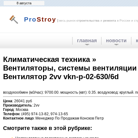
8 августа
Pro
Stroy
|
весь рынок
строительства
и
ремонта
в России и ст
главная
новости
Климатическая техника »
Вентиляторы, системы вентиляции
Вентилятор 2vv vkn-p-02-630/6d
воздухообмен (м3/час): 9700.00. мощность (квт): 0.35. воздуховод: круглый. пит
Цена
: 26041 руб
Производитель
: 2vv
Город
: Москва
Телефон
: (495) 974-13-82, 974-13-65
Контактное лицо
: Менеджер По Продажам Консков Петр
Смотрите также в этой рубрике: