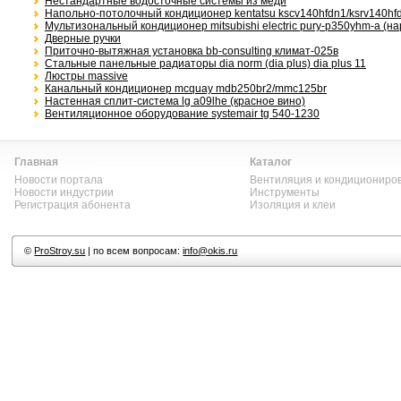
Нестандартные водосточные системы из меди
Напольно-потолочный кондиционер kentatsu kscv140hfdn1/ksrv140hf
Мультизональный кондиционер mitsubishi electric pury-p350yhm-a (н
Дверные ручки
Приточно-вытяжная установка bb-consulting климат-025в
Стальные панельные радиаторы dia norm (dia plus) dia plus 11
Люстры massive
Канальный кондиционер mcquay mdb250br2/mmc125br
Настенная сплит-система lg a09lhe (красное вино)
Вентиляционное оборудование systemair tg 540-1230
Главная
Каталог
Новости портала
Вентиляция и кондициониро
Новости индустрии
Инструменты
Регистрация абонента
Изоляция и клеи
©
ProStroy.su
| по всем вопросам:
info@okis.ru