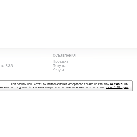
Объявления
Продажа
ате RSS
Покупка
Услуги
При полном или частичном использовании материалов ссылка на ProStroy
обязательна
.
ля интернет-изданий обязательна гиперссылка на оригинал материала на сайте
www.ProStroy.su
.