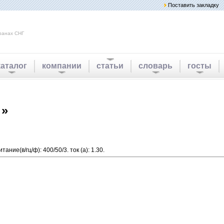
Поставить закладку
ранах СНГ
каталог
компании
статьи
словарь
госты
 »
ание(в/гц/ф): 400/50/3. ток (а): 1.30.