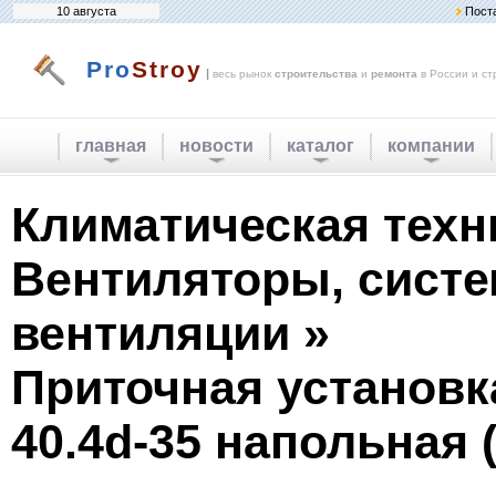
10 августа
Пост
Pro
Stroy
|
весь рынок
строительства
и
ремонта
в России и ст
главная
новости
каталог
компании
Климатическая техн
Вентиляторы, сист
вентиляции »
Приточная установка
40.4d-35 напольная (