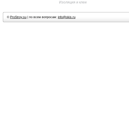
Изоляция и клеи
©
ProStroy.su
| по всем вопросам:
info@okis.ru