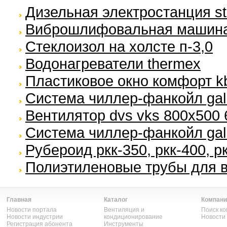
Дизельная электростанция st
Виброшлифовальная машина 
Стеклоизол на холсте п-3,0
Водонагреватели thermex
Пластиковое окно комфорт k
Система чиллер-фанкойл gall
Вентилятор dvs vks 800x500 
Система чиллер-фанкойл galle
Рубероид ркк-350, ркк-400, р
Полиэтиленовые трубы для 
Главная
Каталог
Компани
Новости портала
Вентиляция и
Поиск к
Новости индустрии
кондиционирование
Новости
Регистрация абонента
Инструменты