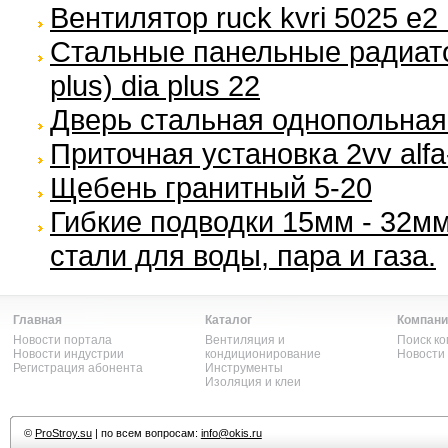
Вентилятор ruck kvri 5025 e2
Стальные панельные радиато
plus) dia plus 22
Дверь стальная однопольная
Приточная установка 2vv alfa
Щебень гранитный 5-20
Гибкие подводки 15мм - 32м
стали для воды, пара и газа.
Главная
Каталог
Компани
Новости портала
Вентиляция и
Поиск к
Новости индустрии
кондиционирование
Новости
Регистрация абонента
Инструменты
Изоляция и клеи
©
ProStroy.su
| по всем вопросам:
info@okis.ru