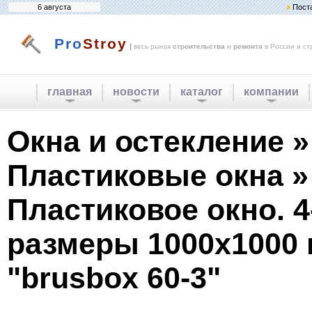
6 августа
Пост
Pro
Stroy
|
весь рынок
строительства
и
ремонта
в России и ст
главная
новости
каталог
компании
Окна и остекление »
Пластиковые окна »
Пластиковое окно. 4
размеры 1000х1000
"brusbox 60-3"