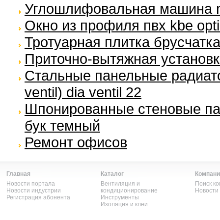
Углошлифовальная машина m
Окно из профиля пвх kbe opt
Тротуарная плитка брусчатк
Приточно-вытяжная установка
Стальные панельные радиато
ventil) dia ventil 22
Шпонированные стеновые пан
бук темный
Ремонт офисов
Главная
Каталог
Компани
Новости портала
Вентиляция и
Поиск к
Новости индустрии
кондиционирование
Новости
Регистрация абонента
Инструменты
Изоляция и клеи