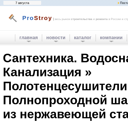
7 августа
Пост
Pro
Stroy
|
весь рынок
строительства
и
ремонта
в России и ст
главная
новости
каталог
компании
Сантехника. Водосн
Канализация »
Полотенцесушители
Полнопроходной ша
из нержавеющей ст