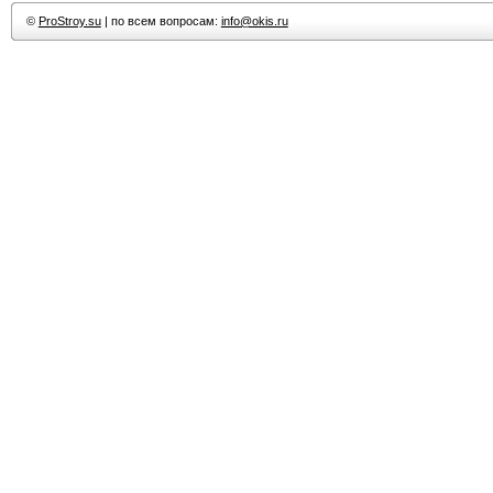
©
ProStroy.su
| по всем вопросам:
info@okis.ru