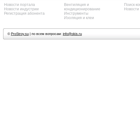
Новости портала
Вентиляция и
Поиск к
Новости индустрии
кондиционирование
Новости
Регистрация абонента
Инструменты
Изоляция и клеи
©
ProStroy.su
| по всем вопросам:
info@okis.ru