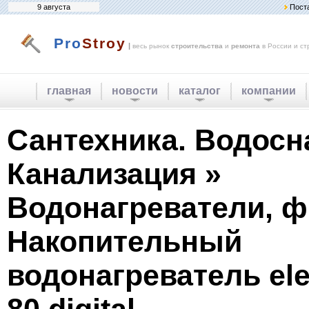
9 августа
Пост
Pro
Stroy
|
весь рынок
строительства
и
ремонта
в России и ст
главная
новости
каталог
компании
Сантехника. Водосн
Канализация »
Водонагреватели, ф
Накопительный
водонагреватель ele