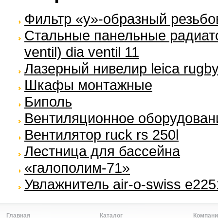
Фильтр «y»-образный резьбо
Стальные панельные радиато
ventil) dia ventil 11
Лазерный нивелир leica rugby
Шкафы монтажные
Биполь
Вентиляционное оборудование
Вентилятор ruck rs 250l
Лестница для бассейна
«галополим-71»
Увлажнитель air-o-swiss e225
Главная
Каталог
Компани