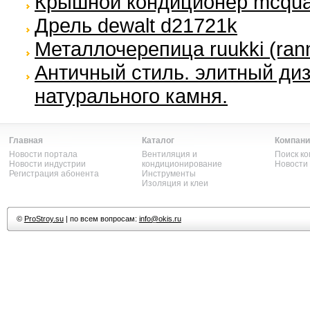
Крышной кондиционер mcqua
Дрель dewalt d21721k
Металлочерепица ruukki (rann
Античный стиль. элитный диз
натурального камня.
Главная
Каталог
Компани
Новости портала
Вентиляция и
Поиск к
Новости индустрии
кондиционирование
Новости
Регистрация абонента
Инструменты
Изоляция и клеи
©
ProStroy.su
| по всем вопросам:
info@okis.ru