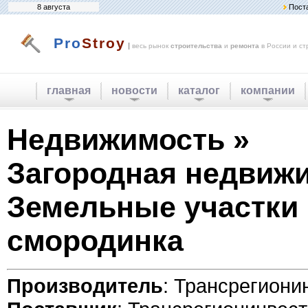
8 августа
Пост
Pro
Stroy
|
весь рынок
строительства
и
ремонта
в России и ст
главная
новости
каталог
компании
Недвижимость »
Загородная недвижи
Земельные участки
смородинка
Производитель
: Трансрегиони