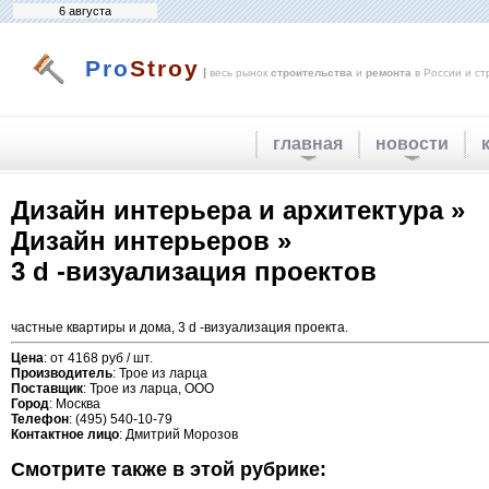
6 августа
Pro
Stroy
|
весь рынок
строительства
и
ремонта
в России и ст
главная
новости
Дизайн интерьера и архитектура »
Дизайн интерьеров »
3 d -визуализация проектов
частные квартиры и дома, 3 d -визуализация проекта.
Цена
: от 4168 руб / шт.
Производитель
: Трое из ларца
Поставщик
: Трое из ларца, ООО
Город
: Москва
Телефон
: (495) 540-10-79
Контактное лицо
: Дмитрий Морозов
Смотрите также в этой рубрике: