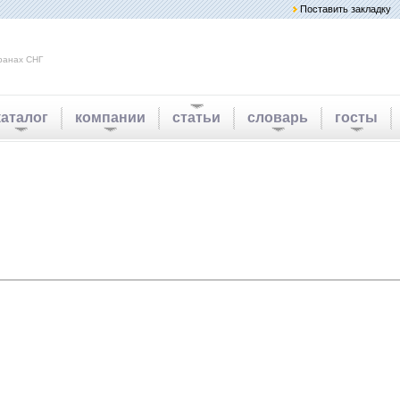
Поставить закладку
ранах СНГ
каталог
компании
статьи
словарь
госты