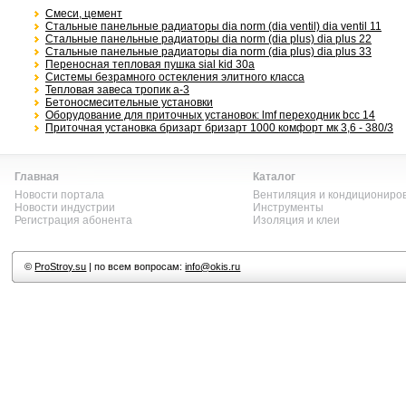
Смеси, цемент
Стальные панельные радиаторы dia norm (dia ventil) dia ventil 11
Стальные панельные радиаторы dia norm (dia plus) dia plus 22
Стальные панельные радиаторы dia norm (dia plus) dia plus 33
Переносная тепловая пушка sial kid 30a
Системы безрамного остекления элитного класса
Тепловая завеса тропик а-3
Бетоносмесительные установки
Оборудование для приточных установок: lmf переходник bcc 14
Приточная установка бризарт бризарт 1000 комфорт мк 3,6 - 380/3
Главная
Каталог
Новости портала
Вентиляция и кондициониро
Новости индустрии
Инструменты
Регистрация абонента
Изоляция и клеи
©
ProStroy.su
| по всем вопросам:
info@okis.ru