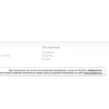
Объявления
Продажа
ате RSS
Покупка
Услуги
При полном или частичном использовании материалов ссылка на ProStroy
обязательна
.
ля интернет-изданий обязательна гиперссылка на оригинал материала на сайте
www.ProStroy.su
.