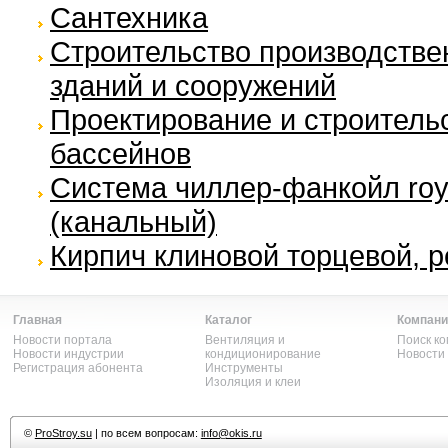
Сантехника
Строительство производстве
зданий и сооружений
Проектирование и строитель
бассейнов
Система чиллер-фанкойл roya
(канальный)
Кирпич клиновой торцевой, 
Главная
Каталог
Компани
Новости портала
Вентиляция и
Поиск к
Новости индустрии
кондиционирование
Новости
Регистрация абонента
Инструменты
Изоляция и клеи
©
ProStroy.su
| по всем вопросам:
info@okis.ru