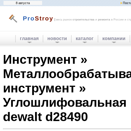
8 августа
Пост
Pro
Stroy
|
весь рынок
строительства
и
ремонта
в России и ст
главная
новости
каталог
компании
Инструмент »
Металлообрабатыв
инструмент »
Углошлифовальная
dewalt d28490